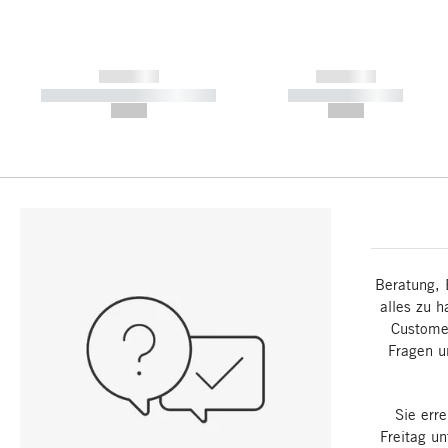
------------
------------
----------- ----------- -----------
----------- -----------
--,-- €
--,-- €
Beratung, 
alles zu h
Customer
Fragen u
Sie err
Freitag u