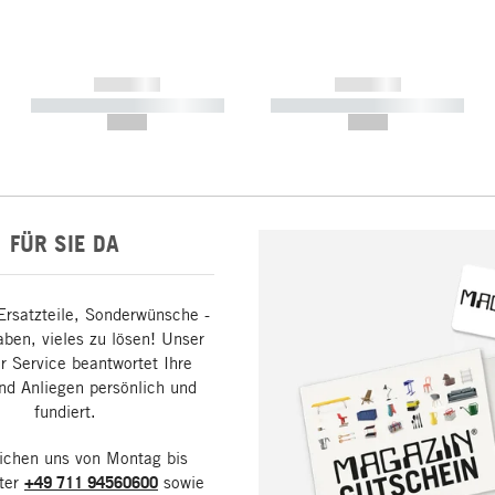
------------
------------
----------- ----------- -----------
----------- ----------- -----------
--,-- €
--,-- €
FÜR SIE DA
Ersatzteile, Sonderwünsche -
aben, vieles zu lösen! Unser
 Service beantwortet Ihre
nd Anliegen persönlich und
fundiert.
eichen uns von Montag bis
nter
+49 711 94560600
sowie