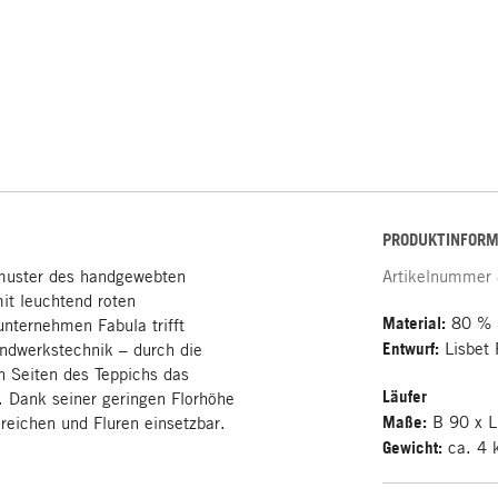
PRODUKTINFORM
nmuster des handgewebten
Artikelnummer
mit leuchtend roten
Material:
80 % 
nternehmen Fabula trifft
Entwurf:
Lisbet F
andwerkstechnik – durch die
n Seiten des Teppichs das
Läufer
t. Dank seiner geringen Florhöhe
Maße:
B 90 x L
eichen und Fluren einsetzbar.
Gewicht:
ca. 4 