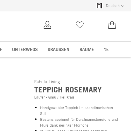
Deutsch
Kundenkonto
Merkliste
0,00 €
F
UNTERWEGS
DRAUSSEN
RÄUME
%
Fabula Living
TEPPICH ROSEMARY
Läufer - Grau / Hellgrau
Handgewebter Teppich im skandinavischen
Stil
Bestens geeignet für Durchgangsbereiche und
Flure dank geringer Florhöhe
In Kelim-Technik gewebt und deswegen