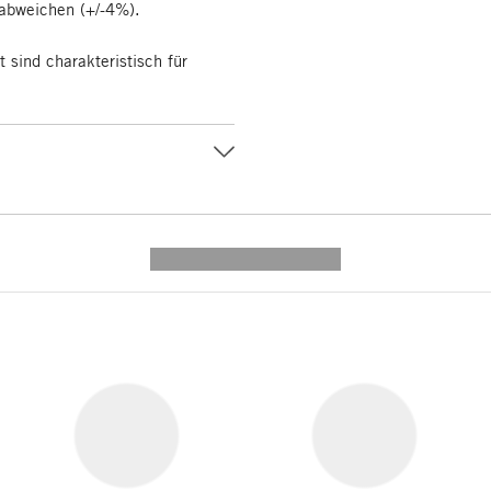
 abweichen (+/-4%).
sind charakteristisch für
---------- --------------