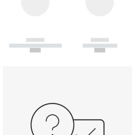
------------
------------
----------- ----------- -----------
----------- -----------
--,-- €
--,-- €