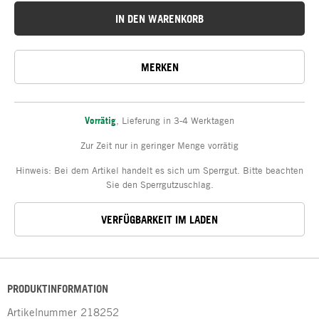
IN DEN WARENKORB
MERKEN
Vorrätig
,
Lieferung in 3-4 Werktagen
Zur Zeit nur in geringer Menge vorrätig
Hinweis: Bei dem Artikel handelt es sich um Sperrgut. Bitte beachten
Sie den Sperrgutzuschlag.
VERFÜGBARKEIT IM LADEN
PRODUKTINFORMATION
Artikelnummer
218252