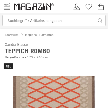
Zum Inhalt springen
Kundenkonto
Merkliste
0,00
Startseite
Teppiche, Fußmatten
Gandia Blasco
TEPPICH ROMBO
Beige-Koralle - 170 × 240 cm
NEU