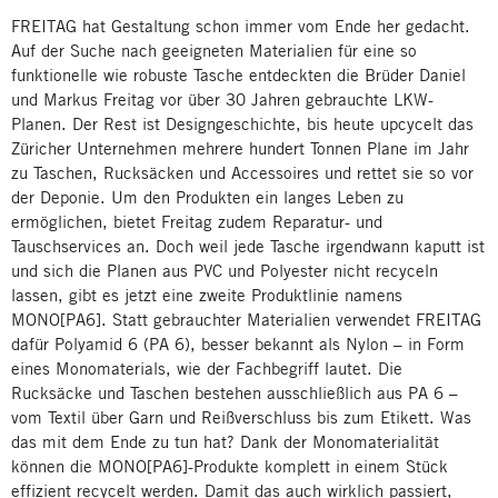
FREITAG hat Gestaltung schon immer vom Ende her gedacht.
Auf der Suche nach geeigneten Materialien für eine so
funktionelle wie robuste Tasche entdeckten die Brüder Daniel
und Markus Freitag vor über 30 Jahren gebrauchte LKW-
Planen. Der Rest ist Designgeschichte, bis heute upcycelt das
Züricher Unternehmen mehrere hundert Tonnen Plane im Jahr
zu Taschen, Rucksäcken und Accessoires und rettet sie so vor
der Deponie. Um den Produkten ein langes Leben zu
ermöglichen, bietet Freitag zudem Reparatur- und
Tauschservices an. Doch weil jede Tasche irgendwann kaputt ist
und sich die Planen aus PVC und Polyester nicht recyceln
lassen, gibt es jetzt eine zweite Produktlinie namens
MONO[PA6]. Statt gebrauchter Materialien verwendet FREITAG
dafür Polyamid 6 (PA 6), besser bekannt als Nylon – in Form
eines Monomaterials, wie der Fachbegriff lautet. Die
Rucksäcke und Taschen bestehen ausschließlich aus PA 6 –
vom Textil über Garn und Reißverschluss bis zum Etikett. Was
das mit dem Ende zu tun hat? Dank der Monomaterialität
können die MONO[PA6]-Produkte komplett in einem Stück
effizient recycelt werden. Damit das auch wirklich passiert,