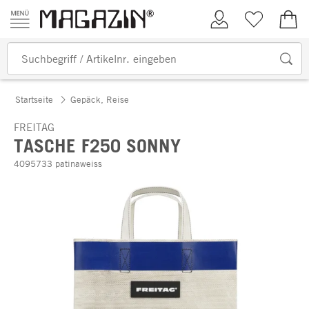
Zum Inhalt springen
Kundenkonto
Merkliste
0,00
Startseite
Gepäck, Reise
FREITAG
TASCHE F250 SONNY
4095733 patinaweiss