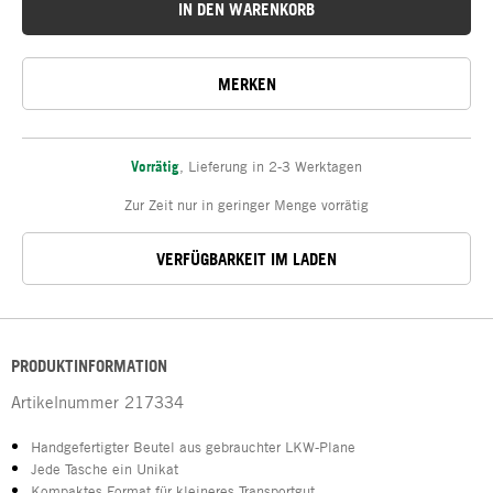
IN DEN WARENKORB
MERKEN
Vorrätig
,
Lieferung in 2-3 Werktagen
Zur Zeit nur in geringer Menge vorrätig
VERFÜGBARKEIT IM LADEN
PRODUKTINFORMATION
Artikelnummer
217334
Handgefertigter Beutel aus gebrauchter LKW-Plane
Jede Tasche ein Unikat
Kompaktes Format für kleineres Transportgut