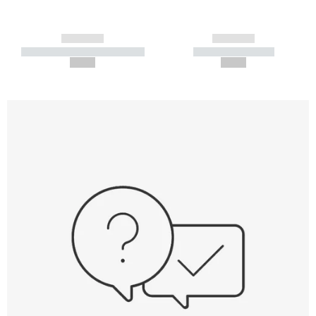
------------
------------
----------- ----------- -----------
----------- -----------
--,-- €
--,-- €