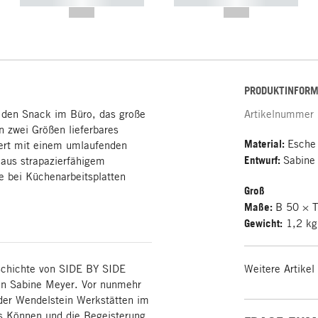
----------- ----------- -----------
----------- ----------- -----------
--,-- €
--,-- €
PRODUKTINFORM
r den Snack im Büro, das große
Artikelnummer
in zwei Größen lieferbares
Material:
Esche
iert mit einem umlaufenden
Entwurf:
Sabine
aus strapazierfähigem
e bei Küchenarbeitsplatten
Groß
Maße:
B 50 × 
Gewicht:
1,2 kg
eschichte von SIDE BY SIDE
Weitere Artikel
erin Sabine Meyer. Vor nunmehr
i der Wendelstein Werkstätten im
s Können und die Begeisterung