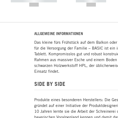
----------- ----------- -----------
----------- -----------
--,-- €
--,-- €
ALLGEMEINE INFORMATIONEN
Das kleine fürs Frühstück auf dem Balkon ode
für die Versorgung der Familie – BASIC ist ein 
Tablett. Kompromisslos gut und robust konstru
Rahmen aus massiver Esche und einem Boden 
schwarzen Holzwerkstoff HPL, der üblicherweis
Einsatz findet.
SIDE BY SIDE
Produkte eines besonderen Herstellers: Die G
gründet auf einer Initiative der Produktdesign
10 Jahren lernte sie die Arbeit der Schreinere
bayerischen Voralpenland kennen und damit da