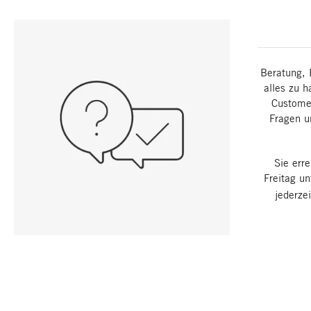
Beratung, 
alles zu h
Customer
Fragen u
Sie err
Freitag u
jederze