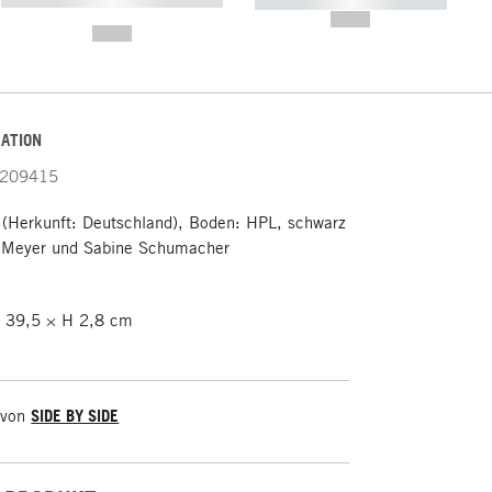
----------- ----------- -----------
-------
--,-- €
--,-- €
ATION
209415
 (Herkunft: Deutschland), Boden: HPL, schwarz
 Meyer und Sabine Schumacher
T 39,5 × H 2,8 cm
 von
SIDE BY SIDE