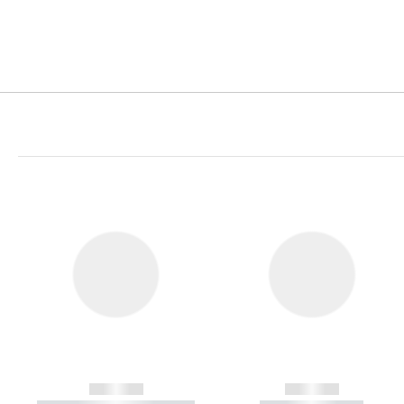
------------
------------