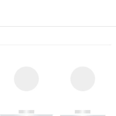
------------
------------
----------- ----------- ----------- ----