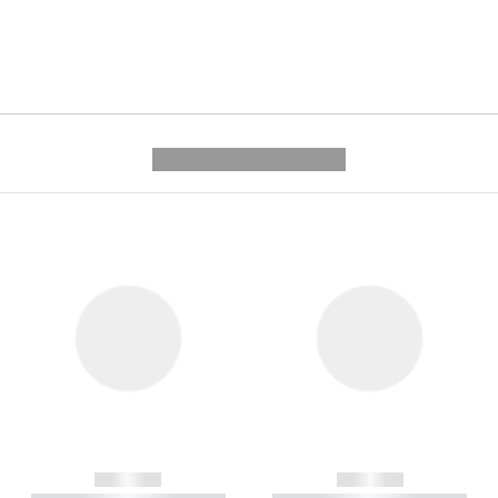
---------- --------------
------------
------------