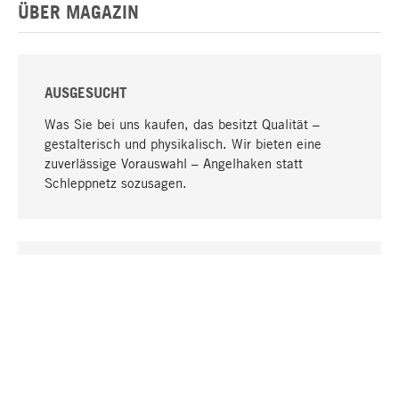
ÜBER MAGAZIN
AUSGESUCHT
Was Sie bei uns kaufen, das besitzt Qualität –
gestalterisch und physikalisch. Wir bieten eine
zuverlässige Vorauswahl – Angelhaken statt
Schleppnetz sozusagen.
Nach oben
EINZIGARTIG
Viele Produkte in unserem Sortiment finden Sie nur
bei uns, darunter die M-Produkte – von MAGAZIN in
Zusammenarbeit mit Designern entwickelt und
selbst produziert.