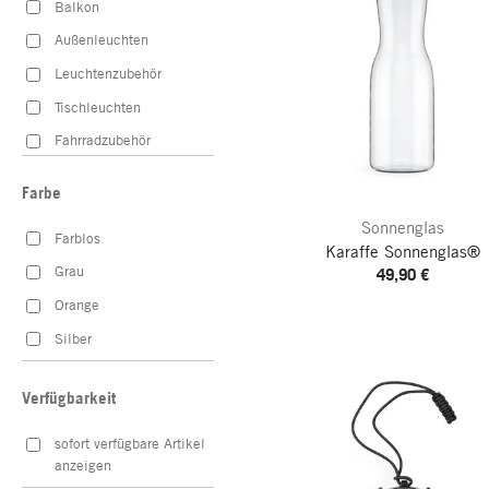
Balkon
Außenleuchten
Leuchtenzubehör
Tischleuchten
Fahrradzubehör
Esszimmer
Farbe
Servieren
Sonnenglas
Farblos
Wohnzimmer
Karaffe Sonnenglas®
Grau
49,90 €
Orange
Silber
Verfügbarkeit
sofort verfügbare Artikel
anzeigen