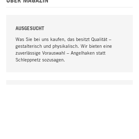
ÜBER MAGAZIN
AUSGESUCHT
Was Sie bei uns kaufen, das besitzt Qualität –
gestalterisch und physikalisch. Wir bieten eine
zuverlässige Vorauswahl – Angelhaken statt
Schleppnetz sozusagen.
Nach oben
EINZIGARTIG
Viele Produkte in unserem Sortiment finden Sie nur
bei uns, darunter die M-Produkte – von MAGAZIN in
Zusammenarbeit mit Designern entwickelt und
selbst produziert.