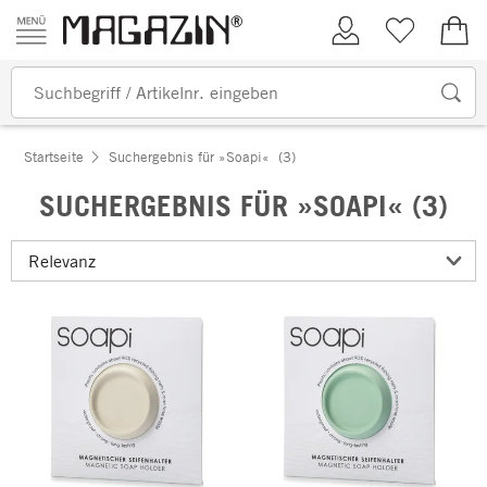
Zum Inhalt springen
Kundenkonto
Merkliste
0,00
Startseite
Suchergebnis für »Soapi«
(3)
SUCHERGEBNIS FÜR »SOAPI« (3)