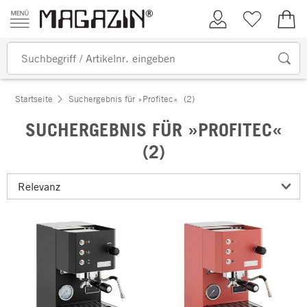
Zum Inhalt springen
Kundenkonto
Merkliste
0,00
Startseite
Suchergebnis für »Profitec«
(2)
SUCHERGEBNIS FÜR »PROFITEC«
(2)