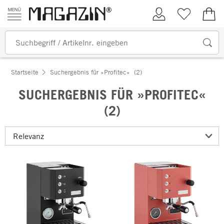
Zum Inhalt springen
Kundenkonto
Merkliste
0,00
Startseite
Suchergebnis für »Profitec«
(2)
SUCHERGEBNIS FÜR »PROFITEC«
(2)