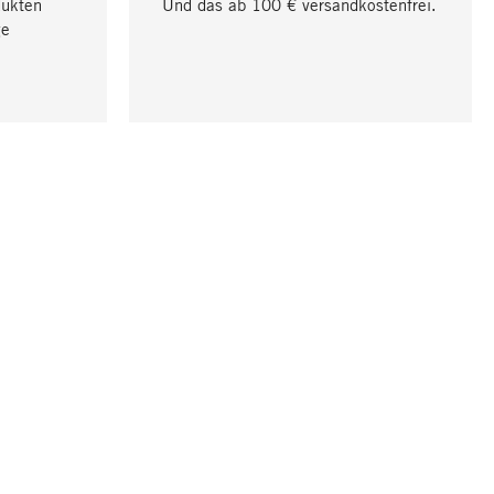
dukten
Und das ab 100 € versandkostenfrei.
ge
Nach oben
UNTERNEHMEN
Über Magazin
Stellenangebote
Compliance
Presse