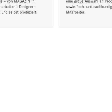
te – von MAGAZIN in
eine große Auswahl an Pro
arbeit mit Designern
sowie fach- und sachkundi
 und selbst produziert.
Mitarbeiter.
LIEFERUNG & ZAHLUNG
ne
Versandkosten
Lieferung
Rechnung
er
Bankeinzug