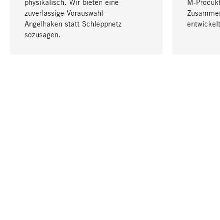
physikalisch. Wir bieten eine
M-Produk
zuverlässige Vorauswahl –
Zusammen
Angelhaken statt Schleppnetz
entwickelt
sozusagen.
IHRE SPRACHE
Deutsch
KONTAKT
SERVICE
Gutschei
Bestellung, Service & Beratung
Katalog
+49 711 94560600
Newslett
E-Mail-Kontakt:
info@magazin.com