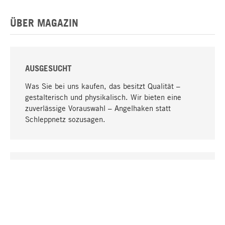
ÜBER MAGAZIN
AUSGESUCHT
Was Sie bei uns kaufen, das besitzt Qualität –
gestalterisch und physikalisch. Wir bieten eine
zuverlässige Vorauswahl – Angelhaken statt
Schleppnetz sozusagen.
Nach oben
EINZIGARTIG
Viele Produkte in unserem Sortiment finden Sie nur
bei uns, darunter die M-Produkte – von MAGAZIN in
Zusammenarbeit mit Designern entwickelt und
selbst produziert.