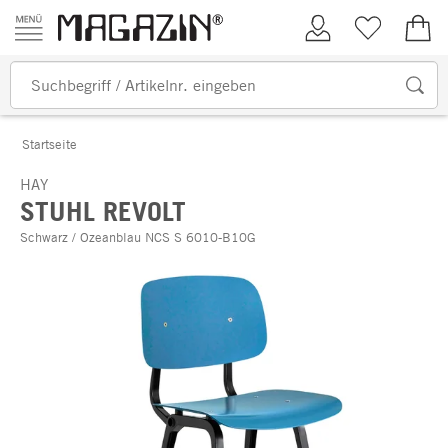
Zum Inhalt springen
Kundenkonto
Merkliste
0,00
Startseite
HAY
STUHL REVOLT
Schwarz / Ozeanblau NCS S 6010-B10G