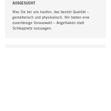
AUSGESUCHT
Was Sie bei uns kaufen, das besitzt Qualität –
gestalterisch und physikalisch. Wir bieten eine
zuverlässige Vorauswahl – Angelhaken statt
Schleppnetz sozusagen.
Nach oben
EINZIGARTIG
Viele Produkte in unserem Sortiment finden Sie nur
bei uns, darunter die M-Produkte – von MAGAZIN in
Zusammenarbeit mit Designern entwickelt und
selbst produziert.
GREIFBAR