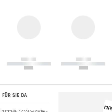
------------
------------
----------- ----------- -----------
----------- ----------- -----------
--,-- €
--,-- €
FÜR SIE DA
Ersatzteile, Sonderwünsche -