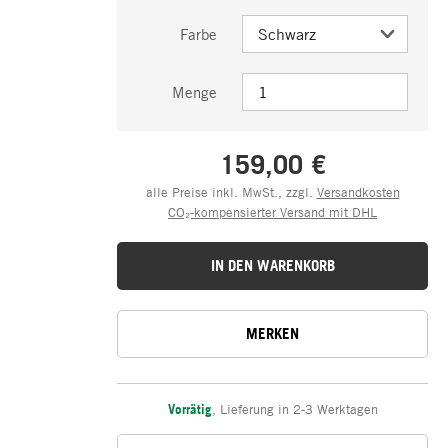
Farbe
Menge
159,00 €
alle Preise inkl. MwSt., zzgl.
Versandkosten
CO₂-kompensierter Versand mit DHL
IN DEN WARENKORB
MERKEN
Vorrätig
,
Lieferung in 2-3 Werktagen