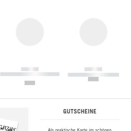
------------
------------
----------- ----------- ----------- ----
----------- ----------- -----------
-------
--,-- €
--,-- €
GUTSCHEINE
Als praktische Karte im schönen