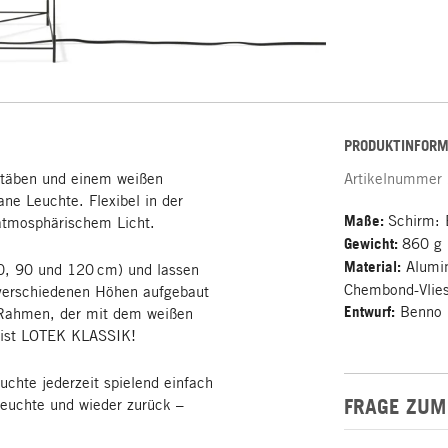
PRODUKTINFORM
stäben und einem weißen
Artikelnummer
ane Leuchte. Flexibel in der
Maße:
Schirm: 
 atmosphärischem Licht.
Gewicht:
860 g
Material:
Alumin
0, 90 und 120 cm) und lassen
Chembond-Vlies
verschiedenen Höhen aufgebaut
Entwurf:
Benno 
r Rahmen, der mit dem weißen
g ist LOTEK KLASSIK!
uchte jederzeit spielend einfach
FRAGE ZUM
leuchte und wieder zurück –