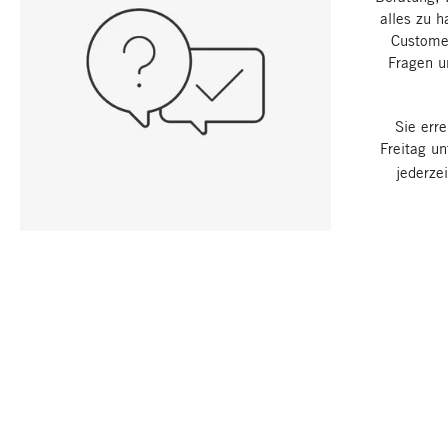
alles zu h
Customer
Fragen u
Sie err
Freitag u
jederze