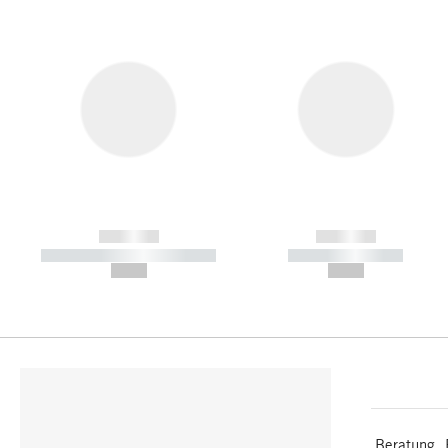
------------
------------
----------- ----------- -----------
----------- -----------
--,-- €
--,-- €
Beratung, 