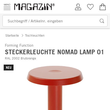
Zum Inhalt springen
Kundenkonto
Merkliste
0,00
Startseite
Tischleuchten
Forming Function
STECKERLEUCHTE NOMAD LAMP 01
RAL 2002 Blutorange
NEU