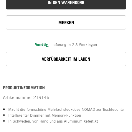
IN DEN WARENKORB
MERKEN
Vorrätig
,
Lieferung in 2-3 Werktagen
VERFÜGBARKEIT IM LADEN
PRODUKTINFORMATION
Artikelnummer
219146
Macht die formschöne Mehrfachsteckdose NOMAD zur Tischleuchte
Intelligenter Dimmer mit Memory-Funktion
In Schweden, von Hand und aus Aluminium gefertigt