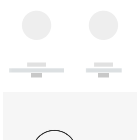
------------
------------
----------- ----------- -----------
----------- -----------
--,-- €
--,-- €