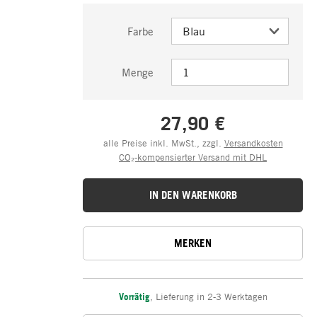
Farbe
Menge
27,90 €
alle Preise inkl. MwSt., zzgl.
Versandkosten
CO₂-kompensierter Versand mit DHL
IN DEN WARENKORB
MERKEN
Vorrätig
,
Lieferung in 2-3 Werktagen