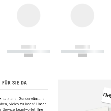
------------
------------
----------- ----------- -----------
----------- ----------- -----------
--,-- €
--,-- €
FÜR SIE DA
Ersatzteile, Sonderwünsche -
aben, vieles zu lösen! Unser
 Service beantwortet Ihre