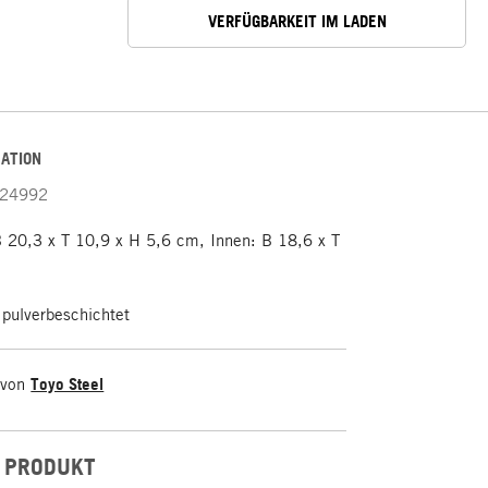
VERFÜGBARKEIT IM LADEN
ATION
24992
 20,3 x T 10,9 x H 5,6 cm, Innen: B 18,6 x T
m
 pulverbeschichtet
 von
Toyo Steel
 PRODUKT