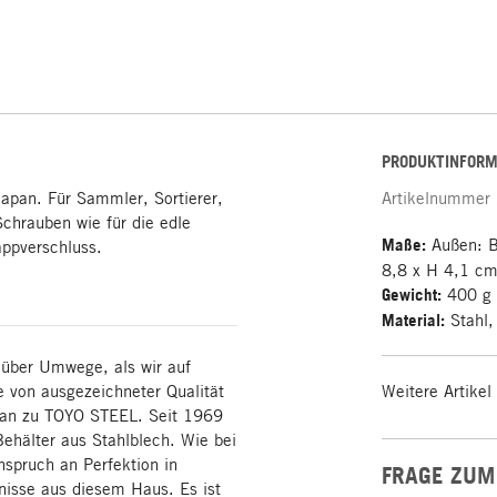
PRODUKTINFORM
Japan. Für Sammler, Sortierer,
Artikelnummer
Schrauben wie für die edle
Maße:
Außen: B
ppverschluss.
8,8 x H 4,1 c
Gewicht:
400 g
Material:
Stahl,
über Umwege, als wir auf
 von ausgezeichneter Qualität
Weitere Artikel
pan zu TOYO STEEL. Seit 1969
Behälter aus Stahlblech. Wie bei
nspruch an Perfektion in
FRAGE ZUM
nisse aus diesem Haus. Es ist