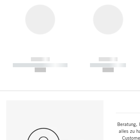
------------
------------
----------- ----------- -----------
----------- -----------
--,-- €
--,-- €
Beratung, 
alles zu h
Customer