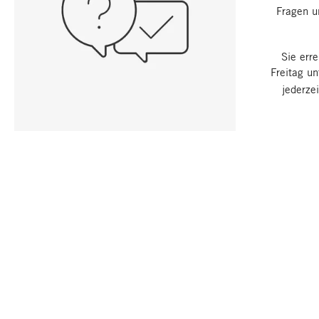
Fragen u
Sie err
Freitag u
jederze