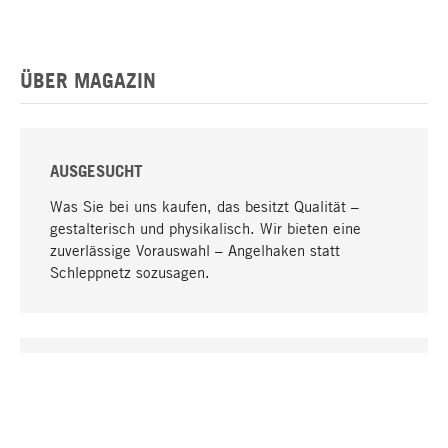
ÜBER MAGAZIN
AUSGESUCHT
Was Sie bei uns kaufen, das besitzt Qualität –
gestalterisch und physikalisch. Wir bieten eine
zuverlässige Vorauswahl – Angelhaken statt
Schleppnetz sozusagen.
Nach oben
EINZIGARTIG
Viele Produkte in unserem Sortiment finden Sie nur
bei uns, darunter die M-Produkte – von MAGAZIN in