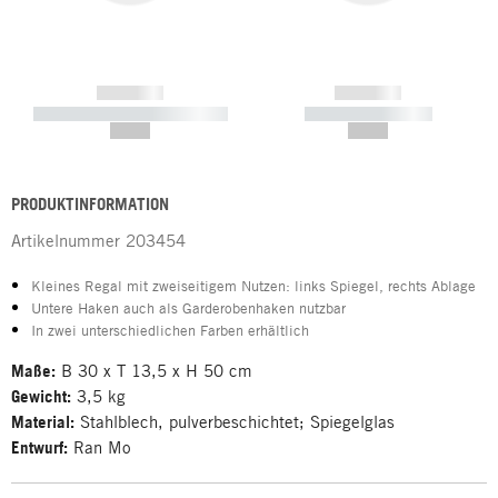
------------
------------
----------- ----------- -----------
----------- -----------
--,-- €
--,-- €
PRODUKTINFORMATION
Artikelnummer
203454
Kleines Regal mit zweiseitigem Nutzen: links Spiegel, rechts Ablage
Untere Haken auch als Garderobenhaken nutzbar
In zwei unterschiedlichen Farben erhältlich
Maße:
B 30 x T 13,5 x H 50 cm
Gewicht:
3,5 kg
Material:
Stahlblech, pulverbeschichtet; Spiegelglas
Entwurf:
Ran Mo