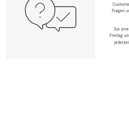
Customer
Fragen u
Sie err
Freitag u
jederze