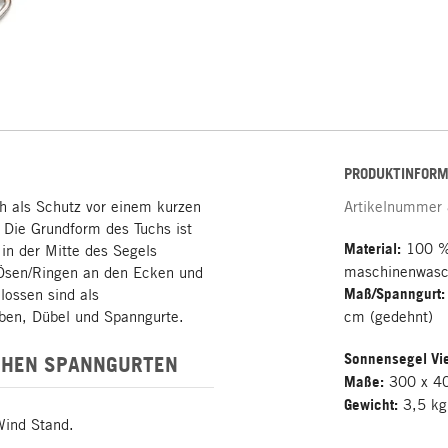
PRODUKTINFORM
ch als Schutz vor einem kurzen
Artikelnummer
 Die Grundform des Tuchs ist
Material:
100 % 
in der Mitte des Segels
maschinenwasc
t Ösen/Ringen an den Ecken und
Maß/Spanngurt:
lossen sind als
uben, Dübel und Spanngurte.
cm (gedehnt)
Sonnensegel Vi
CHEN SPANNGURTEN
Maße:
300 x 4
Gewicht:
3,5 kg
Wind Stand.