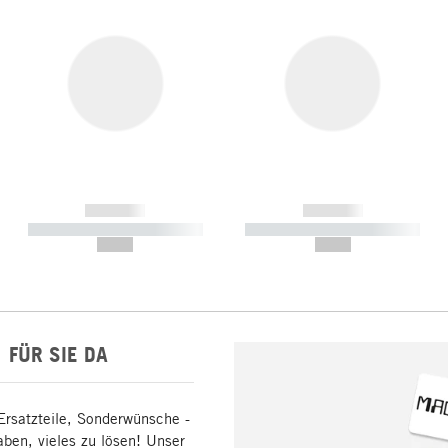
------------
------------
----------- ----------- -----------
----------- ----------- -----------
--,-- €
--,-- €
FÜR SIE DA
Ersatzteile, Sonderwünsche -
aben, vieles zu lösen! Unser