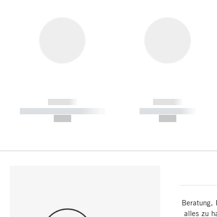
------------
------------
----------- ----------- -----------
----------- -----------
--,-- €
--,-- €
Beratung, 
alles zu h