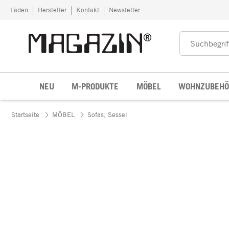
Zum Inhalt springen
Läden
Hersteller
Kontakt
Newsletter
NEU
M-PRODUKTE
MÖBEL
WOHNZUBEHÖ
Startseite
MÖBEL
Sofas, Sessel