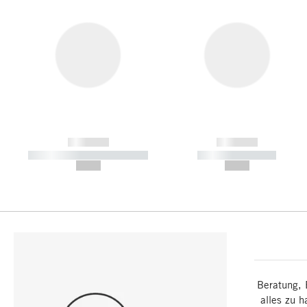
------------
------------
----------- ----------- -----------
----------- -----------
--,-- €
--,-- €
Beratung, 
alles zu h