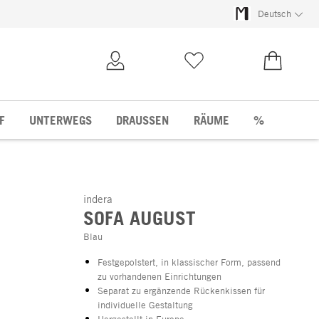
Deutsch
Kundenkonto
Merkliste
0,00 €
F
UNTERWEGS
DRAUSSEN
RÄUME
%
indera
SOFA AUGUST
Blau
Festgepolstert, in klassischer Form, passend
zu vorhandenen Einrichtungen
Separat zu ergänzende Rückenkissen für
individuelle Gestaltung
Hergestellt in Europa