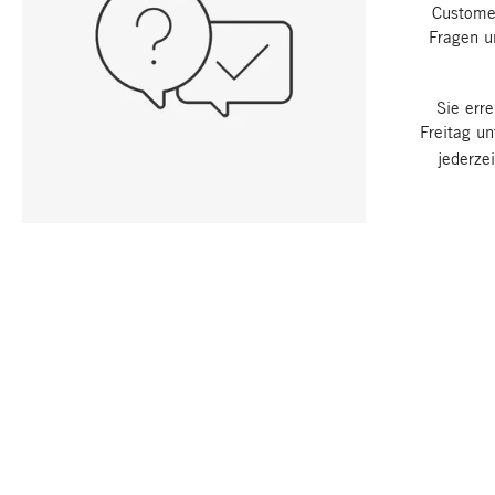
Customer
Fragen u
Sie err
Freitag u
jederze