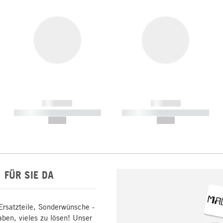
------------
------------
----------- ----------- -----------
----------- ----------- -----------
--,-- €
--,-- €
FÜR SIE DA
Ersatzteile, Sonderwünsche -
aben, vieles zu lösen! Unser