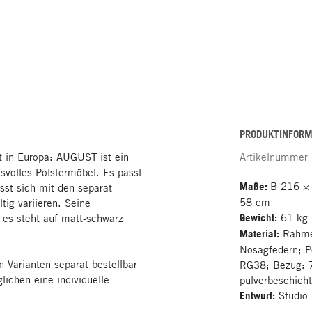
PRODUKTINFORM
lt in Europa: AUGUST ist ein
Artikelnummer
tsvolles Polstermöbel. Es passt
Maße:
B 216 × 
sst sich mit den separat
58 cm
tig variieren. Seine
Gewicht:
61 kg
 es steht auf matt-schwarz
Material:
Rahmen
Nosagfedern; P
n Varianten separat bestellbar
RG38; Bezug: 7
lichen eine individuelle
pulverbeschich
Entwurf:
Studio