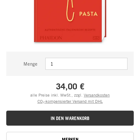
Menge
34,00 €
alle Preise inkl. MwSt., zzgl.
Versandkosten
CO₂-kompensierter Versand mit DHL
IN DEN WARENKORB
MERKEN