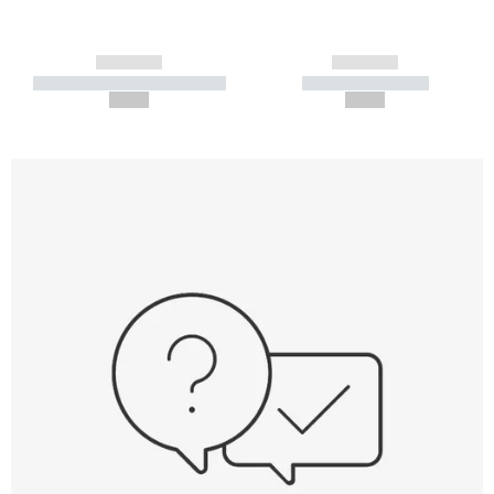
------------
------------
----------- ----------- -----------
----------- -----------
--,-- €
--,-- €