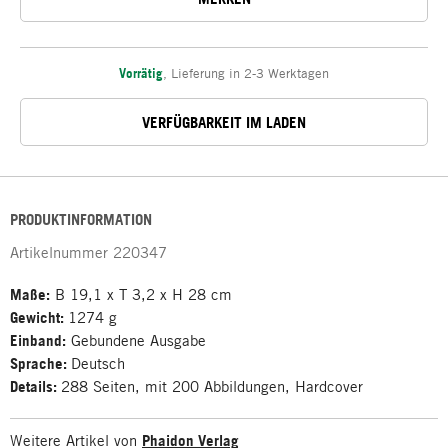
Vorrätig
,
Lieferung in 2-3 Werktagen
VERFÜGBARKEIT IM LADEN
PRODUKTINFORMATION
Artikelnummer
220347
Maße:
B 19,1 x T 3,2 x H 28 cm
Gewicht:
1274 g
Einband:
Gebundene Ausgabe
Sprache:
Deutsch
Details:
288 Seiten, mit 200 Abbildungen, Hardcover
Weitere Artikel von
Phaidon Verlag