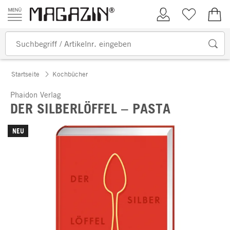
Zum Inhalt springen
Kundenkonto
Merkliste
0,00
Startseite
Kochbücher
Phaidon Verlag
DER SILBERLÖFFEL – PASTA
NEU