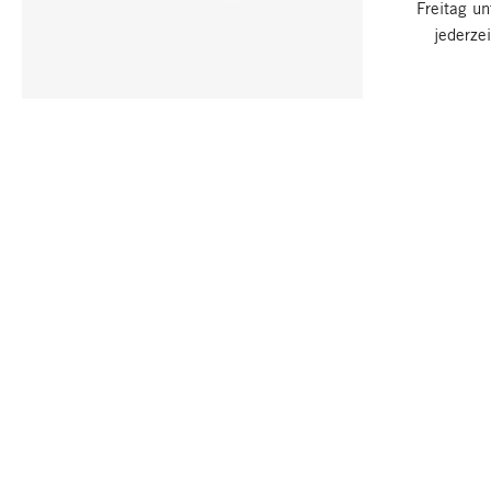
Freitag u
jederze