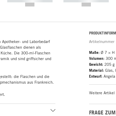
----------- ----------- -----------
----------- ----------- -----------
--,-- €
--,-- €
PRODUKTINFORM
 Apotheker- und Laborbedarf
Artikelnummer
Glasflaschen dienen als
Maße:
Ø 7 × H
r Küche. Die 300-ml-Flaschen
Volumen:
300 
ramik und sind griffsicher und
Gewicht:
205 g
Material:
Glas, 
Entwurf:
Angela 
estellt: die Flaschen und die
pmechanismus aus Frankreich.
Weitere Artikel
ert.
FRAGE ZUM