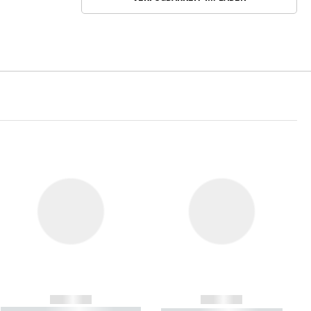
------------
------------
----------- ----------- ----------- ----