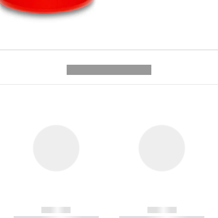
---------- --------------
------------
------------