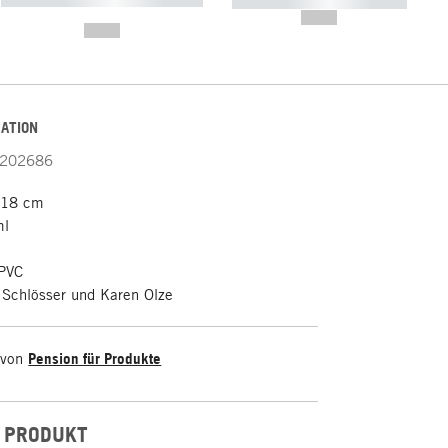
----------- ----------- -----------
-------
--,-- €
--,-- €
ATION
202686
 18 cm
ml
PVC
Schlösser und Karen Olze
 von
Pension für Produkte
 PRODUKT