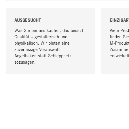
AUSGESUCHT
EINZIGAR
Was Sie bei uns kaufen, das besitzt
Viele Pro
Qualität – gestalterisch und
finden Sie
physikalisch. Wir bieten eine
M-Produk
zuverlässige Vorauswahl –
Zusammen
Angelhaken statt Schleppnetz
entwickelt
sozusagen.
IHRE SPRACHE
Deutsch
KONTAKT
SERVICE