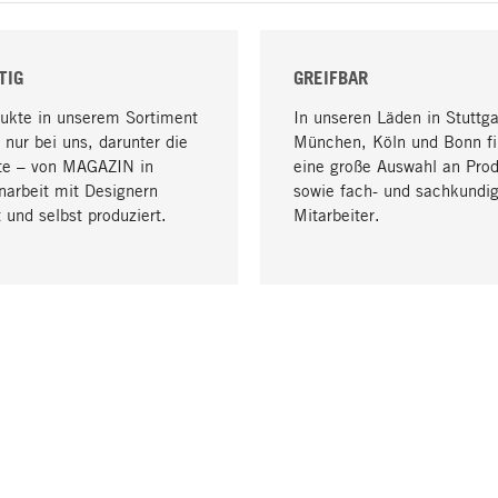
TIG
GREIFBAR
dukte in unserem Sortiment
In unseren Läden in Stuttga
 nur bei uns, darunter die
München, Köln und Bonn fi
te – von MAGAZIN in
eine große Auswahl an Pro
arbeit mit Designern
sowie fach- und sachkundi
 und selbst produziert.
Mitarbeiter.
LIEFERUNG & ZAHLUNG