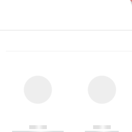
------------
------------