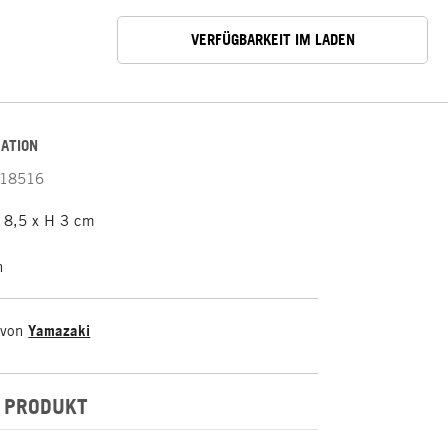
VERFÜGBARKEIT IM LADEN
ATION
18516
 8,5 x H 3 cm
n
 von
Yamazaki
 PRODUKT