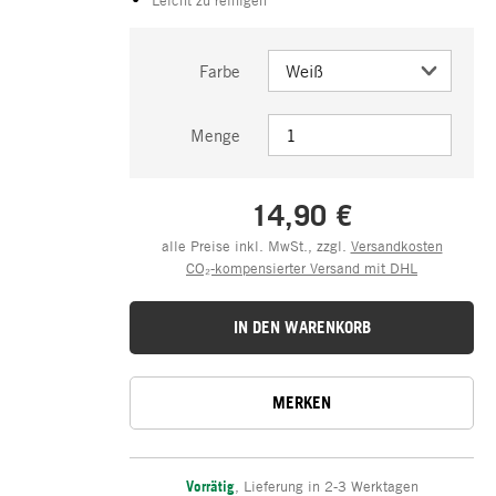
Farbe
Menge
14,90 €
alle Preise inkl. MwSt., zzgl.
Versandkosten
CO₂-kompensierter Versand mit DHL
IN DEN WARENKORB
MERKEN
Vorrätig
,
Lieferung in 2-3 Werktagen