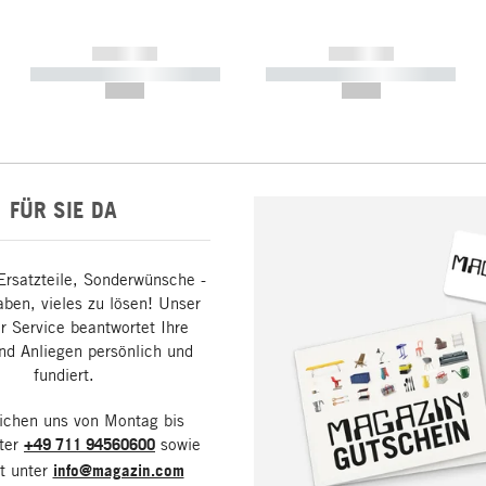
------------
------------
----------- ----------- -----------
----------- ----------- -----------
--,-- €
--,-- €
FÜR SIE DA
Ersatzteile, Sonderwünsche -
aben, vieles zu lösen! Unser
 Service beantwortet Ihre
nd Anliegen persönlich und
fundiert.
eichen uns von Montag bis
nter
+49 711 94560600
sowie
it unter
info@magazin.com