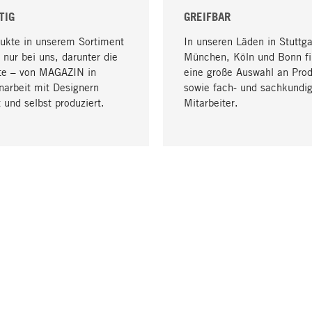
TIG
GREIFBAR
dukte in unserem Sortiment
In unseren Läden in Stuttga
 nur bei uns, darunter die
München, Köln und Bonn fi
te – von MAGAZIN in
eine große Auswahl an Pro
arbeit mit Designern
sowie fach- und sachkundi
 und selbst produziert.
Mitarbeiter.
LIEFERUNG & ZAHLUNG