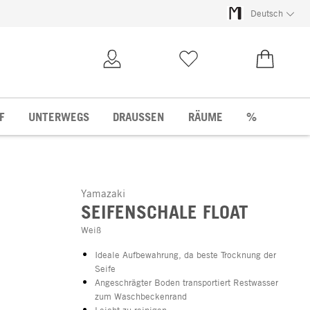
Deutsch
Kundenkonto
Merkliste
0,00 €
F
UNTERWEGS
DRAUSSEN
RÄUME
%
Yamazaki
SEIFENSCHALE FLOAT
Weiß
Ideale Aufbewahrung, da beste Trocknung der
Seife
Angeschrägter Boden transportiert Restwasser
zum Waschbeckenrand
Leicht zu reinigen