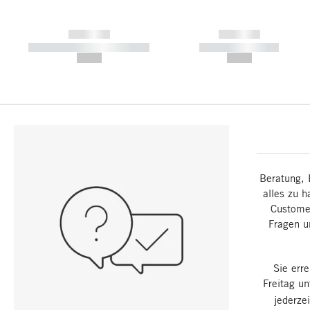
------------
------------
----------- ----------- -----------
----------- -----------
--,-- €
--,-- €
Beratung, 
alles zu h
Customer
Fragen u
Sie err
Freitag u
jederze