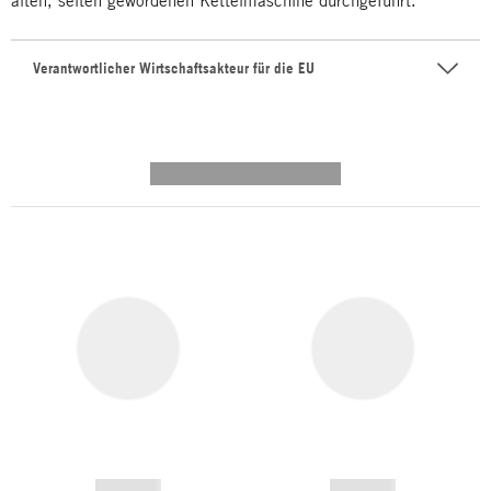
alten, selten gewordenen Kettelmaschine durchgeführt.
Verantwortlicher Wirtschaftsakteur für die EU
---------- --------------
------------
------------