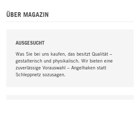
ÜBER MAGAZIN
AUSGESUCHT
Was Sie bei uns kaufen, das besitzt Qualität –
gestalterisch und physikalisch. Wir bieten eine
zuverlässige Vorauswahl – Angelhaken statt
Schleppnetz sozusagen.
Nach oben
EINZIGARTIG
Viele Produkte in unserem Sortiment finden Sie nur
bei uns, darunter die M-Produkte – von MAGAZIN in
Zusammenarbeit mit Designern entwickelt und