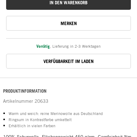
IN DEN WARENKORB
MERKEN
Vorrätig
,
Lieferung in 2-3 Werktagen
VERFÜGBARKEIT IM LADEN
PRODUKTINFORMATION
Artikelnummer
20633
Warm und weich: reine Merinowolle aus Deutschland
Ringsum in Kontrastfarbe umkettelt
Erhältlich in vielen Farben
100% Schurwolle. Flächengewicht 450 g/qm. Garnfeinheit Nm