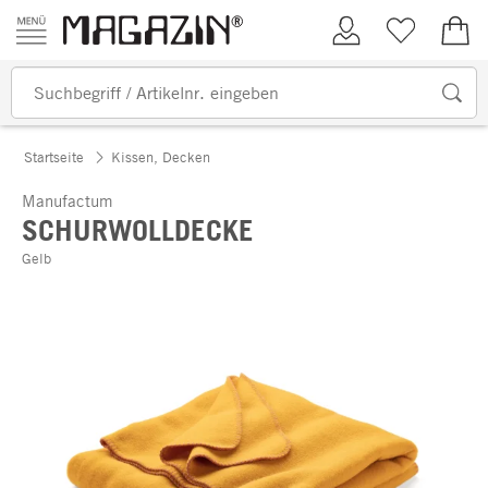
Zum Inhalt springen
Kundenkonto
Merkliste
0,00
Startseite
Kissen, Decken
Manufactum
SCHURWOLLDECKE
Gelb