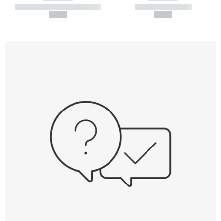
----------- ----------- -----------
----------- -----------
--,-- €
--,-- €