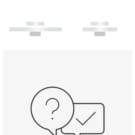
------------
------------
----------- ----------- -----------
----------- -----------
--,-- €
--,-- €