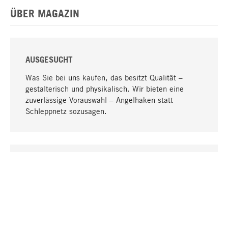
ÜBER MAGAZIN
AUSGESUCHT
Was Sie bei uns kaufen, das besitzt Qualität –
gestalterisch und physikalisch. Wir bieten eine
zuverlässige Vorauswahl – Angelhaken statt
Schleppnetz sozusagen.
Nach oben
EINZIGARTIG
Viele Produkte in unserem Sortiment finden Sie nur
bei uns, darunter die M-Produkte – von MAGAZIN in
Zusammenarbeit mit Designern entwickelt und
selbst produziert.