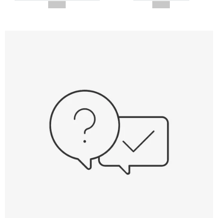
--,-- €
--,-- €