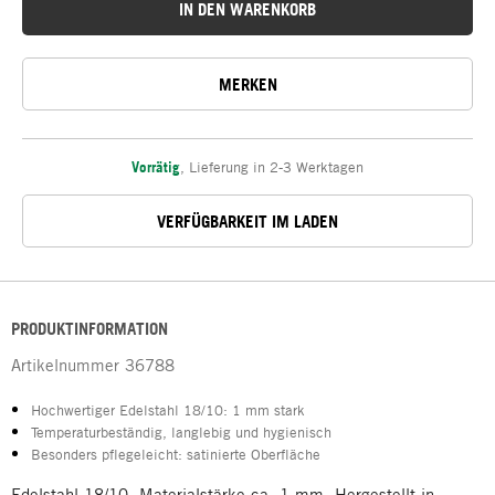
IN DEN WARENKORB
MERKEN
Vorrätig
,
Lieferung in 2-3 Werktagen
VERFÜGBARKEIT IM LADEN
PRODUKTINFORMATION
Artikelnummer
36788
Hochwertiger Edelstahl 18/10: 1 mm stark
Temperaturbeständig, langlebig und hygienisch
Besonders pflegeleicht: satinierte Oberfläche
Edelstahl 18/10, Materialstärke ca. 1 mm. Hergestellt in