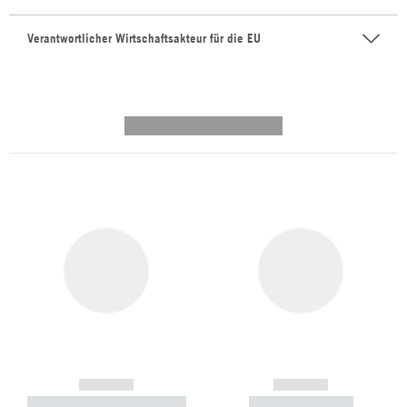
Verantwortlicher Wirtschaftsakteur für die EU
---------- --------------
------------
------------
----------- ----------- -----------
----------- -----------