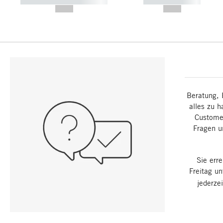
----------- ----------- -----------
----------- -----------
--,-- €
--,-- €
Beratung, 
alles zu h
Customer
Fragen u
Sie err
Freitag u
jederze