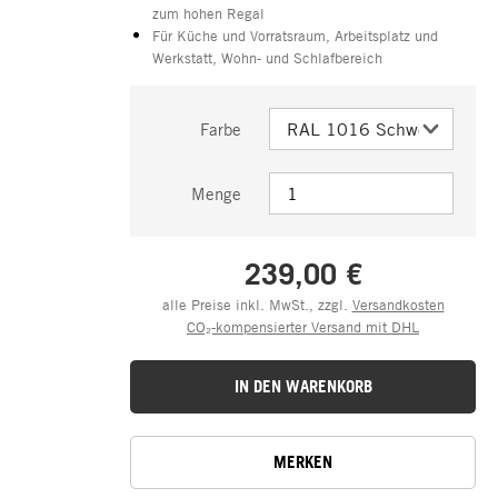
zum hohen Regal
Für Küche und Vorratsraum, Arbeitsplatz und
Werkstatt, Wohn- und Schlafbereich
Farbe
Menge
239,00 €
alle Preise inkl. MwSt., zzgl.
Versandkosten
CO₂-kompensierter Versand mit DHL
IN DEN WARENKORB
MERKEN