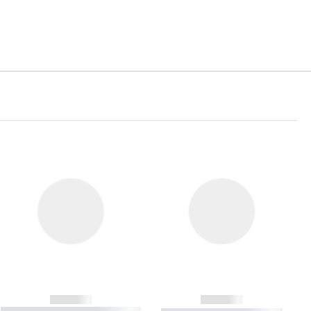
------------
------------
----------- ----------- ----------- ----