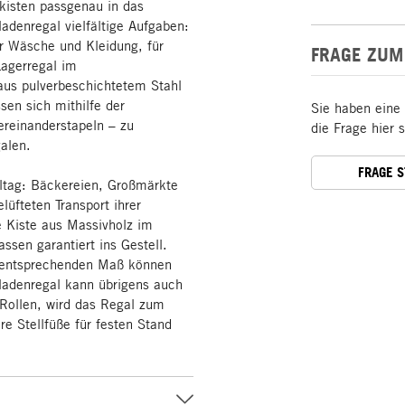
kisten passgenau in das
ladenregal vielfältige Aufgaben:
ür Wäsche und Kleidung, für
FRAGE ZUM
Lagerregal im
aus pulverbeschichtetem Stahl
ssen sich mithilfe der
Sie haben eine
ereinanderstapeln – zu
die Frage hier 
alen.
FRAGE 
ltag: Bäckereien, Großmärkte
lüfteten Transport ihrer
e Kiste aus Massivholz im
sen garantiert ins Gestell.
m entsprechenden Maß können
ladenregal kann übrigens auch
 Rollen, wird das Regal zum
re Stellfüße für festen Stand