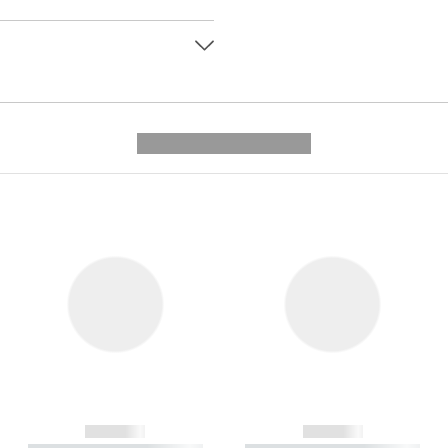
---------- --------------
------------
------------