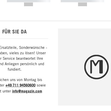
----------- ----------- -----------
----------- ----------- -----------
--,-- €
--,-- €
FÜR SIE DA
Ersatzteile, Sonderwünsche -
aben, vieles zu lösen! Unser
 Service beantwortet Ihre
nd Anliegen persönlich und
fundiert.
eichen uns von Montag bis
nter
+49 711 94560600
sowie
it unter
info@magazin.com