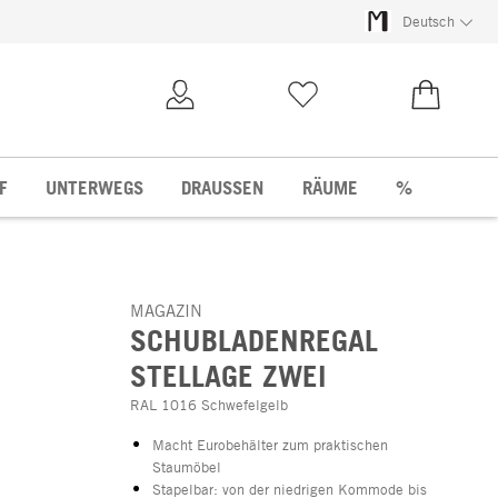
Deutsch
Kundenkonto
Merkliste
0,00 €
F
UNTERWEGS
DRAUSSEN
RÄUME
%
MAGAZIN
SCHUBLADENREGAL
STELLAGE ZWEI
RAL 1016 Schwefelgelb
Macht Eurobehälter zum praktischen
Staumöbel
Stapelbar: von der niedrigen Kommode bis