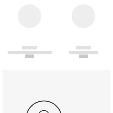
------------
------------
----------- ----------- -----------
----------- -----------
--,-- €
--,-- €