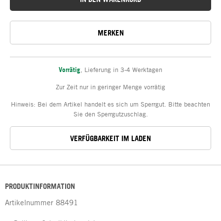
MERKEN
Vorrätig
,
Lieferung in 3-4 Werktagen
Zur Zeit nur in geringer Menge vorrätig
Hinweis: Bei dem Artikel handelt es sich um Sperrgut. Bitte beachten
Sie den Sperrgutzuschlag.
VERFÜGBARKEIT IM LADEN
PRODUKTINFORMATION
Artikelnummer
88491