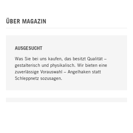
ÜBER MAGAZIN
AUSGESUCHT
Was Sie bei uns kaufen, das besitzt Qualität –
gestalterisch und physikalisch. Wir bieten eine
zuverlässige Vorauswahl – Angelhaken statt
Schleppnetz sozusagen.
Nach oben
EINZIGARTIG
Viele Produkte in unserem Sortiment finden Sie nur
bei uns, darunter die M-Produkte – von MAGAZIN in