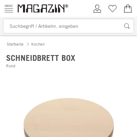
Zum Inhalt springen
Kundenkonto
Merkliste
0,00
Startseite
Kochen
SCHNEIDBRETT BOX
Rund