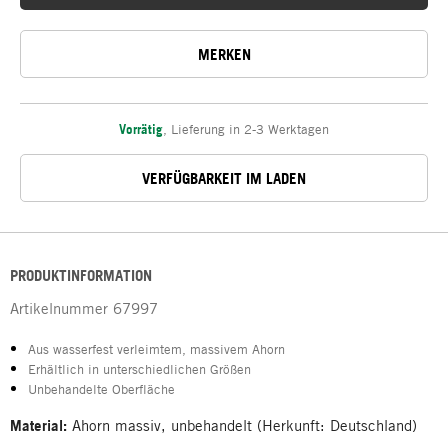
MERKEN
Vorrätig
,
Lieferung in 2-3 Werktagen
VERFÜGBARKEIT IM LADEN
PRODUKTINFORMATION
Artikelnummer
67997
Aus wasserfest verleimtem, massivem Ahorn
Erhältlich in unterschiedlichen Größen
Unbehandelte Oberfläche
Material:
Ahorn massiv, unbehandelt (Herkunft: Deutschland)