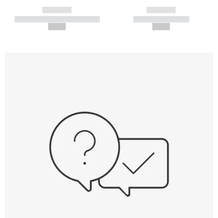
------------
------------
----------- ----------- -----------
----------- -----------
--,-- €
--,-- €