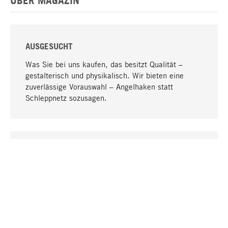
ÜBER MAGAZIN
AUSGESUCHT
Was Sie bei uns kaufen, das besitzt Qualität –
gestalterisch und physikalisch. Wir bieten eine
zuverlässige Vorauswahl – Angelhaken statt
Schleppnetz sozusagen.
Nach oben
EINZIGARTIG
Viele Produkte in unserem Sortiment finden Sie nur
bei uns, darunter die M-Produkte – von MAGAZIN in
Zusammenarbeit mit Designern entwickelt und
selbst produziert.