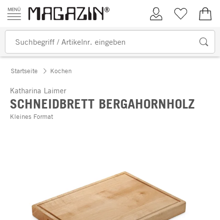
Zum Inhalt springen
Kundenkonto
Merkliste
0,00
Startseite
Kochen
Katharina Laimer
SCHNEIDBRETT BERGAHORNHOLZ
Kleines Format