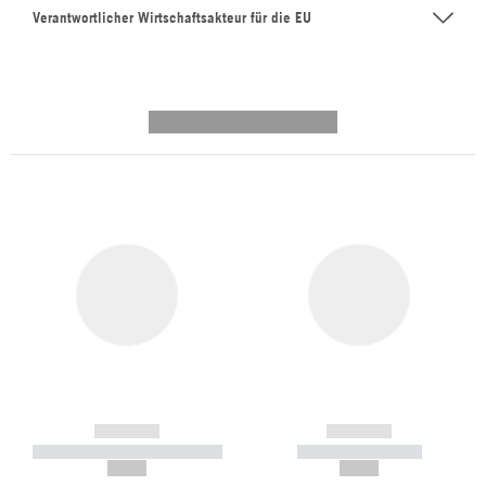
Verantwortlicher Wirtschaftsakteur für die EU
---------- --------------
------------
------------
----------- ----------- -----------
----------- -----------
--,-- €
--,-- €