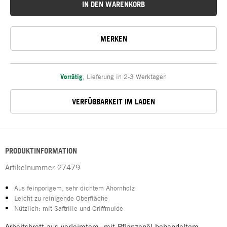
IN DEN WARENKORB
MERKEN
Vorrätig
,
Lieferung in 2-3 Werktagen
VERFÜGBARKEIT IM LADEN
PRODUKTINFORMATION
Artikelnummer
27479
Aus feinporigem, sehr dichtem Ahornholz
Leicht zu reinigende Oberfläche
Nützlich: mit Saftrille und Griffmulde
Arbeitsbrett aus verleimtem, mit Pflanzenöl behandeltem