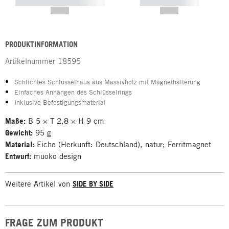
----------- ----------- -----------
----------- -----------
--,-- €
--,-- €
PRODUKTINFORMATION
Artikelnummer
18595
Schlichtes Schlüsselhaus aus Massivholz mit Magnethalterung
Einfaches Anhängen des Schlüsselrings
Inklusive Befestigungsmaterial
Maße:
B 5 × T 2,8 × H 9 cm
Gewicht:
95 g
Material:
Eiche (Herkunft: Deutschland), natur; Ferritmagnet
Entwurf:
muoko design
Weitere Artikel von
SIDE BY SIDE
FRAGE ZUM PRODUKT