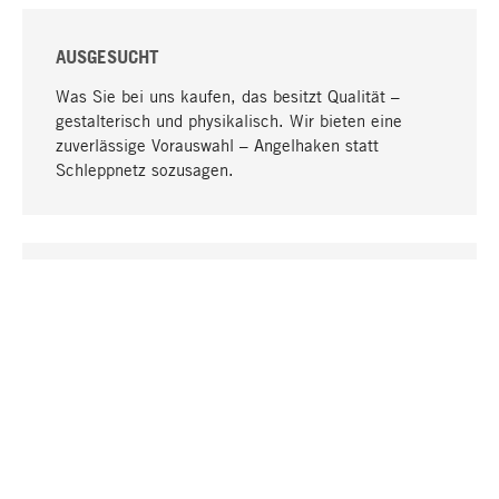
AUSGESUCHT
Was Sie bei uns kaufen, das besitzt Qualität –
gestalterisch und physikalisch. Wir bieten eine
zuverlässige Vorauswahl – Angelhaken statt
Schleppnetz sozusagen.
Nach oben
EINZIGARTIG
Viele Produkte in unserem Sortiment finden Sie nur
bei uns, darunter die M-Produkte – von MAGAZIN in
Zusammenarbeit mit Designern entwickelt und
selbst produziert.