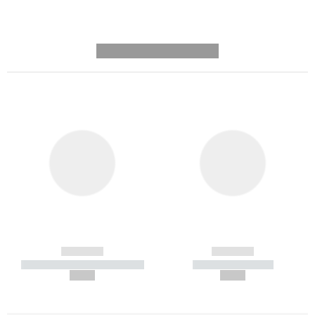
---------- --------------
------------
------------
----------- ----------- -----------
----------- -----------
--,-- €
--,-- €