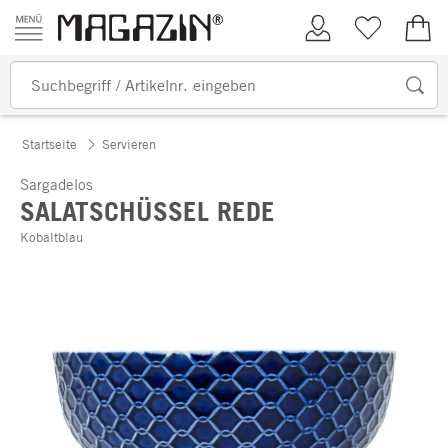
Zum Inhalt springen
Kundenkonto
Merkliste
0,00
Startseite
Servieren
Sargadelos
SALATSCHÜSSEL REDE
Kobaltblau