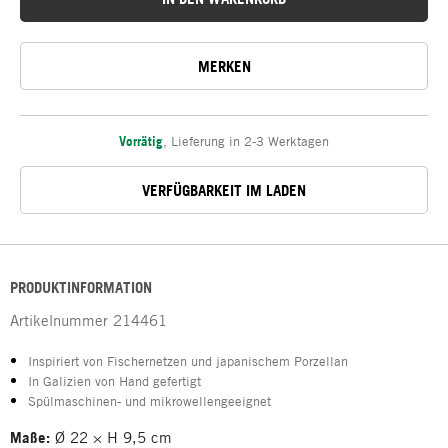
MERKEN
Vorrätig
,
Lieferung in 2-3 Werktagen
VERFÜGBARKEIT IM LADEN
PRODUKTINFORMATION
Artikelnummer
214461
Inspiriert von Fischernetzen und japanischem Porzellan
In Galizien von Hand gefertigt
Spülmaschinen- und mikrowellengeeignet
Maße:
Ø 22 × H 9,5 cm