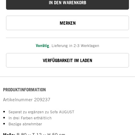
IN DEN WARENKORB
MERKEN
Vorrätig
,
Lieferung in 2-3 Werktagen
VERFÜGBARKEIT IM LADEN
PRODUKTINFORMATION
Artikelnummer
209237
Separat zu ergänzen zu Sofa AUGUST
In drei Farben erthältlich
Bezüge abnehmbar
Maße:
B 80 × T 12 × H 50 cm