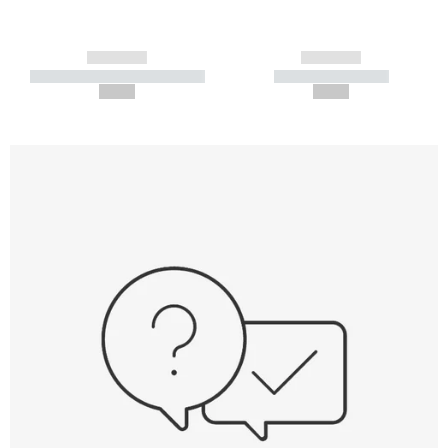
------------
------------
----------- ----------- -----------
----------- -----------
--,-- €
--,-- €