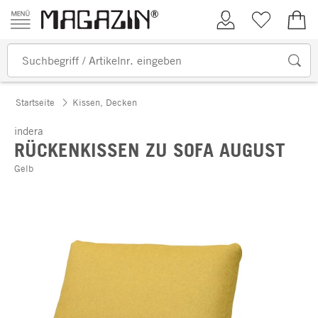
Zum Inhalt springen
Kundenkonto
Merkliste
0,00
Startseite
Kissen, Decken
indera
RÜCKENKISSEN ZU SOFA AUGUST
Gelb