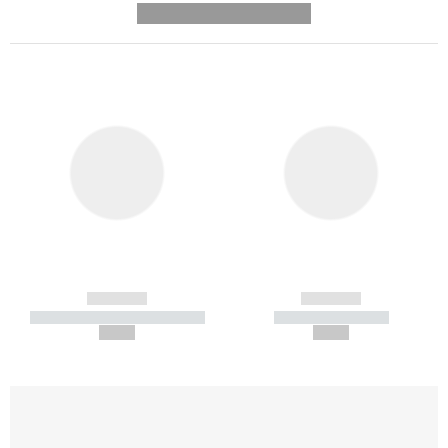
---------- --------------
------------
------------
----------- ----------- -----------
----------- -----------
--,-- €
--,-- €