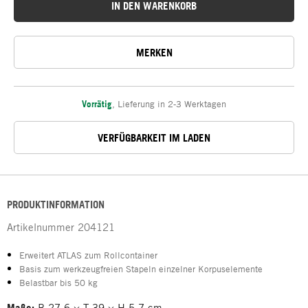
IN DEN WARENKORB
MERKEN
Vorrätig
,
Lieferung in 2-3 Werktagen
VERFÜGBARKEIT IM LADEN
PRODUKTINFORMATION
Artikelnummer
204121
Erweitert ATLAS zum Rollcontainer
Basis zum werkzeugfreien Stapeln einzelner Korpuselemente
Belastbar bis 50 kg
Maße:
B 27,6 × T 39 × H 5,7 cm