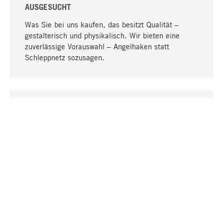
AUSGESUCHT
Was Sie bei uns kaufen, das besitzt Qualität –
gestalterisch und physikalisch. Wir bieten eine
zuverlässige Vorauswahl – Angelhaken statt
Schleppnetz sozusagen.
Nach oben
EINZIGARTIG
Viele Produkte in unserem Sortiment finden Sie nur
bei uns, darunter die M-Produkte – von MAGAZIN in
Zusammenarbeit mit Designern entwickelt und
selbst produziert.
GREIFBAR