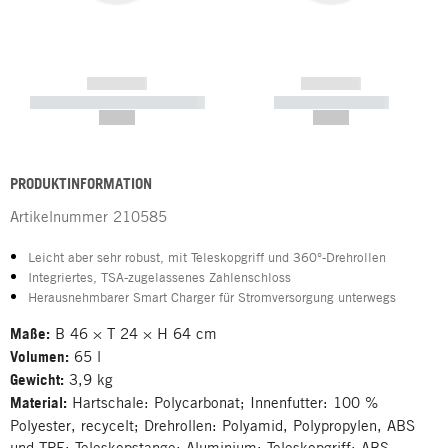
------------
------------
----------- ----------- -----------
----------- -----------
--,-- €
--,-- €
PRODUKTINFORMATION
Artikelnummer
210585
Leicht aber sehr robust, mit Teleskopgriff und 360°-Drehrollen
Integriertes, TSA-zugelassenes Zahlenschloss
Herausnehmbarer Smart Charger für Stromversorgung unterwegs
Maße:
B 46 × T 24 × H 64 cm
Volumen:
65 l
Gewicht:
3,9 kg
Material:
Hartschale: Polycarbonat; Innenfutter: 100 %
Polyester, recycelt; Drehrollen: Polyamid, Polypropylen, ABS
und TPE; Teleskopstange: Aluminium; Teleskopgriff: ABS-