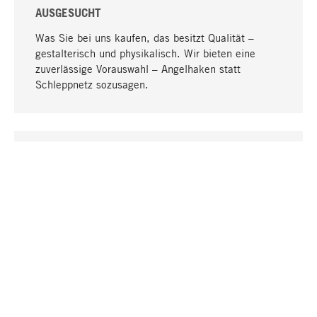
AUSGESUCHT
Was Sie bei uns kaufen, das besitzt Qualität –
gestalterisch und physikalisch. Wir bieten eine
zuverlässige Vorauswahl – Angelhaken statt
Schleppnetz sozusagen.
Nach oben
EINZIGARTIG
Viele Produkte in unserem Sortiment finden Sie nur
bei uns, darunter die M-Produkte – von MAGAZIN in
Zusammenarbeit mit Designern entwickelt und
selbst produziert.
GREIFBAR