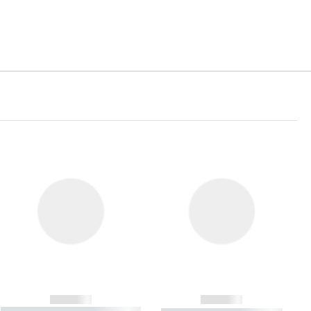
------------
------------
----------- ----------- ----------- ----