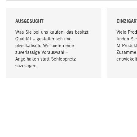
AUSGESUCHT
EINZIGAR
Was Sie bei uns kaufen, das besitzt
Viele Pro
Qualität – gestalterisch und
finden Sie
physikalisch. Wir bieten eine
M-Produk
zuverlässige Vorauswahl –
Zusammen
Angelhaken statt Schleppnetz
entwickelt
sozusagen.
IHRE SPRACHE
Deutsch
KONTAKT
SERVICE