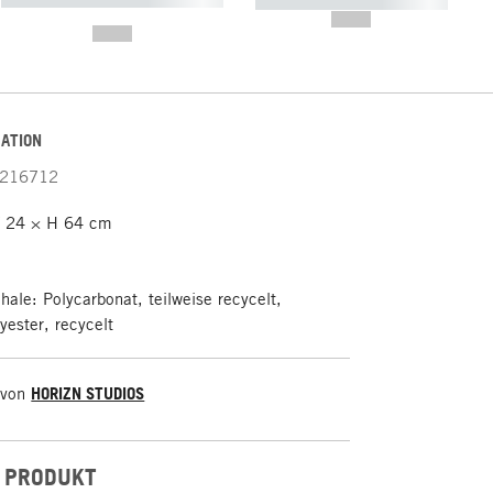
----------- ----------- -----------
-------
--,-- €
--,-- €
ATION
216712
T 24 × H 64 cm
hale: Polycarbonat, teilweise recycelt,
yester, recycelt
 von
HORIZN STUDIOS
 PRODUKT