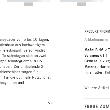
----------- ----------- -----------
----------- ----------- -----------
--,-- €
--,-- €
PRODUKTINFORM
Reisedauer von 5 bis 10 Tagen.
Artikelnummer
Außenhaut aus hochwertigem
Maße:
B 46 × 
 Teleskopgriff verschwindet
Volumen:
61 l
riffe schmiegen sich an zwei
gen teilintegrierten 360°-
Gewicht:
3,7 kg
andhaben. Der umlaufende 2-
Material:
Hartsc
ahlenschloss sorgen für
Innenfutter: Pol
. Für die optimale Nutzung ist
recycelten und
Weitere Artikel
FRAGE ZUM