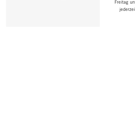
Freitag u
jederze