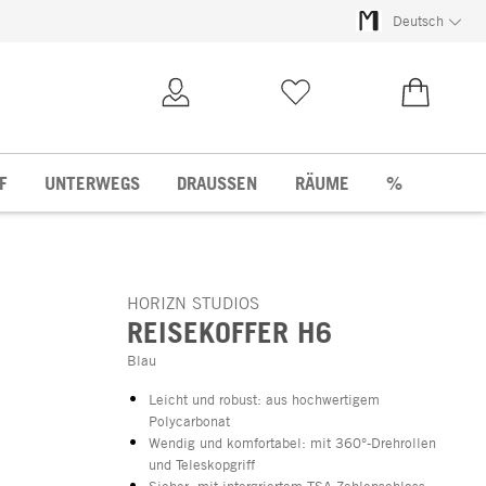
Deutsch
Kundenkonto
Merkliste
0,00 €
F
UNTERWEGS
DRAUSSEN
RÄUME
%
HORIZN STUDIOS
REISEKOFFER H6
Blau
Leicht und robust: aus hochwertigem
Polycarbonat
Wendig und komfortabel: mit 360°-Drehrollen
und Teleskopgriff
Sicher: mit intergriertem TSA-Zahlenschloss