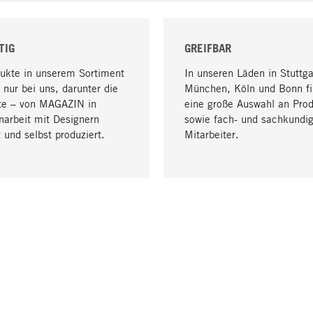
TIG
GREIFBAR
dukte in unserem Sortiment
In unseren Läden in Stuttga
 nur bei uns, darunter die
München, Köln und Bonn fi
te – von MAGAZIN in
eine große Auswahl an Pro
arbeit mit Designern
sowie fach- und sachkundi
 und selbst produziert.
Mitarbeiter.
LIEFERUNG & ZAHLUNG