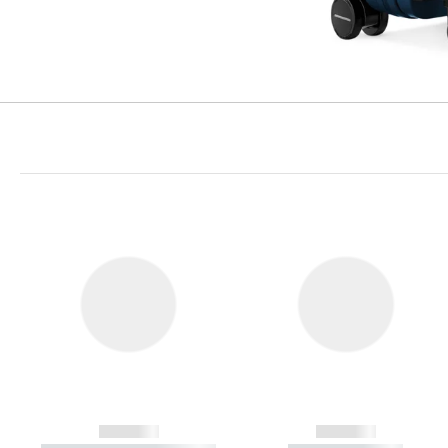
------------
------------