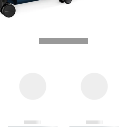
---------- --------------
------------
------------