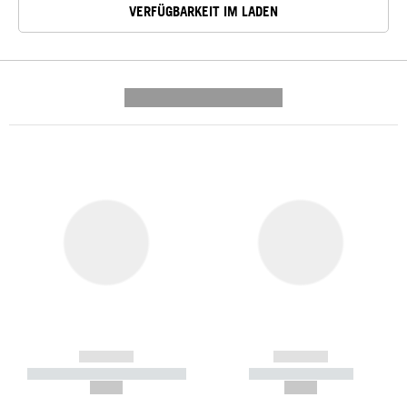
VERFÜGBARKEIT IM LADEN
---------- --------------
------------
------------
----------- ----------- -----------
----------- -----------
--,-- €
--,-- €