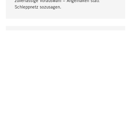
zuverlässige Vorauswahl – Angelhaken statt
Schleppnetz sozusagen.
Nach oben
EINZIGARTIG
Viele Produkte in unserem Sortiment finden Sie nur
bei uns, darunter die M-Produkte – von MAGAZIN in
Zusammenarbeit mit Designern entwickelt und
selbst produziert.
GREIFBAR
In unseren Läden in Stuttgart, München, Köln und
Bonn finden Sie eine große Auswahl an Produkten
sowie fach- und sachkundige Mitarbeiter.