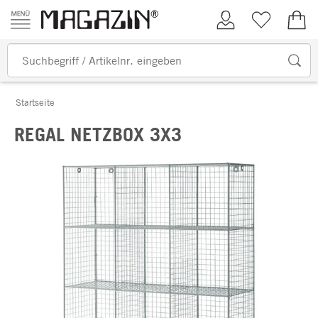
Zum Inhalt springen
Kundenkonto
Merkliste
0,00
Startseite
REGAL NETZBOX 3X3