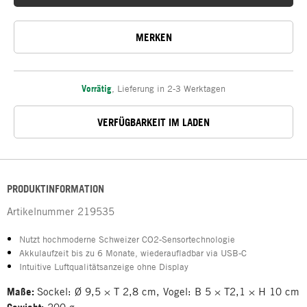
MERKEN
Vorrätig
,
Lieferung in 2-3 Werktagen
VERFÜGBARKEIT IM LADEN
PRODUKTINFORMATION
Artikelnummer
219535
Nutzt hochmoderne Schweizer CO2-Sensortechnologie
Akkulaufzeit bis zu 6 Monate, wiederaufladbar via USB-C
Intuitive Luftqualitätsanzeige ohne Display
Maße:
Sockel: Ø 9,5 × T 2,8 cm, Vogel: B 5 × T2,1 × H 10 cm