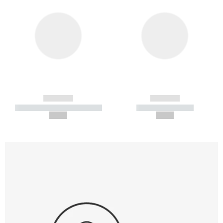
------------
------------
----------- ----------- -----------
----------- -----------
--,-- €
--,-- €