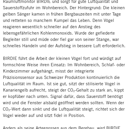
Raumluftmonitor BIRDIE und sorgt für gute Luftqualität und
Sauerstoffzufuhr im Wohnbereich. Der Hintergrund: Die kleinen
gelben Sänger kamen in frühen Bergbauzeiten mit unter Tage
und retteten so manchem Kumpel das Leben. Denn Vögel
reagieren wesentlich schneller auf den Anstieg des
lebensgefährlichen Kohlenmonoxids. Wurde der gefiederte
Begleiter still und müde oder fiel gar von seiner Stange, war
schnelles Handeln und der Aufstieg in bessere Luft erforderlich.
BIRDIE führt die Arbeit der kleinen Vögel fort und würdigt auf
formschöne Weise ihren Einsatz: Im Wohnbereich, Schlaf- oder
Kinderzimmer aufgehängt, misst der integrierte
Präzisionssensor aus Schweizer Produktion kontinuierlich die
Luftqualität im Raum. Ist sie gut, sitzt der stilisierte Vogel in
Kanariengelb aufrecht, steigt der CO₂-Gehalt zu stark an, kippt
er kopfüber nach unten. Signal dafür, dass Sauerstoff benötigt
wird und die Fenster alsbald geöffnet werden sollten. Wenn der
CO₂-Wert dann sinkt und die Luftqualität steigt, richtet sich der
Vogel wieder auf und sitzt fidel in Position.
Anders als seine Artgenossen aus dem Bergbau, wird BIRDIE