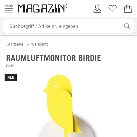
Zum Inhalt springen
Kundenkonto
Merkliste
0,00
Startseite
Werkstatt
RAUMLUFTMONITOR BIRDIE
Gelb
NEU