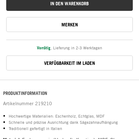
IN DEN WARENKORB
MERKEN
Vorrätig
,
Lieferung in 2-3 Werktagen
VERFÜGBARKEIT IM LADEN
PRODUKTINFORMATION
Artikelnummer
219210
Hochwertige Materialien: Eschenholz, Echtglas, MDF
Schnelle und präzise Ausrichtung dank Sägezahnaufhängung
Traditionell gefertigt in Italien