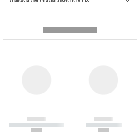
Verantwortlicher Wirtschaftsakteur für die EU
---------- --------------
------------
------------
----------- ----------- -----------
----------- -----------
--,-- €
--,-- €