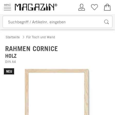
Zum Inhalt springen
Kundenkonto
Merkliste
0,00
Startseite
Für Tisch und Wand
RAHMEN CORNICE
HOLZ
DIN A4
NEU