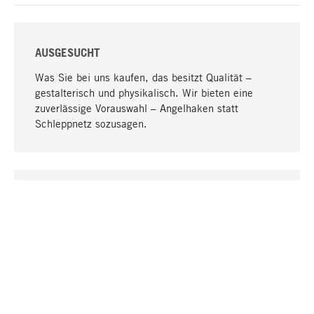
AUSGESUCHT
Was Sie bei uns kaufen, das besitzt Qualität –
gestalterisch und physikalisch. Wir bieten eine
zuverlässige Vorauswahl – Angelhaken statt
Schleppnetz sozusagen.
Nach oben
EINZIGARTIG
Viele Produkte in unserem Sortiment finden Sie nur
bei uns, darunter die M-Produkte – von MAGAZIN in
Zusammenarbeit mit Designern entwickelt und
selbst produziert.