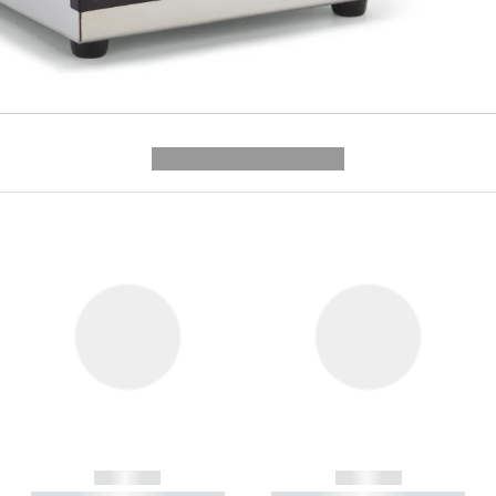
---------- --------------
------------
------------