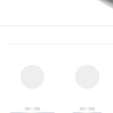
------------
------------