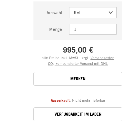
Auswahl
Menge
995,00 €
alle Preise inkl. MwSt., zzgl.
Versandkosten
CO₂-kompensierter Versand mit DHL
MERKEN
Ausverkauft
,
Nicht mehr lieferbar
VERFÜGBARKEIT IM LADEN