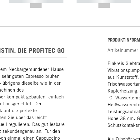
----------- ----------- -----------
----------- ----------- -----------
--,-- €
--,-- €
PRODUKTINFORM
TIN. DIE PROFITEC GO
Artikelnummer
Einkreis-Siebt
s dem Neckargemündener Hause
Vibrationspump
n sehr guten Espresso brühen.
aus Kunststoff.
 übrigens dieselbe wie in der
Frischwassertan
schinen des
Kupferheizung.
ser kompakt gebauten, einfach
°C, Wassertemp
f ausgerichtet. Der
Heißwasserentn
k auf die perfekte
Leistungsaufna
en Sie über das leicht
Höhe 38 cm. G
uell regulieren. Das gut lesbare
Schutzkontaktst
eit sekundengenau an. Für den
 doch einmal einen Cappuccino
Als Zubehör wer