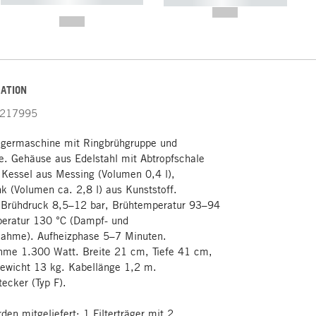
----------- ----------- -----------
-------
--,-- €
--,-- €
ATION
217995
rägermaschine mit Ringbrühgruppe und
e. Gehäuse aus Edelstahl mit Abtropfschale
 Kessel aus Messing (Volumen 0,4 l),
k (Volumen ca. 2,8 l) aus Kunststoff.
 Brühdruck 8,5–12 bar, Brühtemperatur 93–94
eratur 130 °C (Dampf- und
ahme). Aufheizphase 5–7 Minuten.
hme 1.300 Watt. Breite 21 cm, Tiefe 41 cm,
ewicht 13 kg. Kabellänge 1,2 m.
ecker (Typ F).
den mitgeliefert: 1 Filterträger mit 2