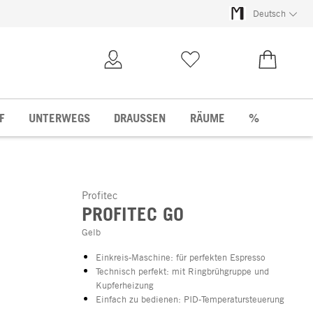
Deutsch
Kundenkonto
Merkliste
0,00 €
F
UNTERWEGS
DRAUSSEN
RÄUME
%
Profitec
PROFITEC GO
Gelb
Einkreis-Maschine: für perfekten Espresso
Technisch perfekt: mit Ringbrühgruppe und
Kupferheizung
Einfach zu bedienen: PID-Temperatursteuerung