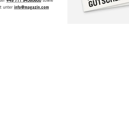
nter
+49 711 94560600
sowie
it unter
info@magazin.com