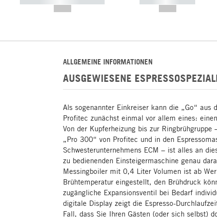
----------- ----------- -----------
----------- -----------
--,-- €
--,-- €
ALLGEMEINE INFORMATIONEN
AUSGEWIESENE ESPRESSOSPEZIALIS
Als sogenannter Einkreiser kann die „Go“ au
Profitec zunächst einmal vor allem eines: eine
Von der Kupferheizung bis zur Ringbrühgruppe –
„Pro 300“ von Profitec und in den Espressoma
Schwesterunternehmens ECM – ist alles an die
zu bedienenden Einsteigermaschine genau darau
Messingboiler mit 0,4 Liter Volumen ist ab Wer
Brühtemperatur eingestellt, den Brühdruck könn
zugängliche Expansionsventil bei Bedarf individ
digitale Display zeigt die Espresso-Durchlaufz
Fall, dass Sie Ihren Gästen (oder sich selbst)