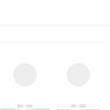
------------
------------
----------- ----------- ----------- ----