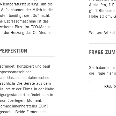
ID-Temperatursteuerung, um die
Ausläufen, 1 Ei
Aufschäumen der Milch in die
g), 1 Blindsieb
uten benötigt die „Go“ nicht,
Höhe 10 cm, Ge
ne Espressomaschine ist das
 weiteres Plus: Im ECO-Modus
ch die Heizung des Gerätes bei
Weitere Artikel
 PERFEKTION
FRAGE ZUM
egründet, konzipiert und baut
Sie haben eine
 Espressomaschinen.
die Frage hier 
und klassisches italienisches
tsächlich: Die Geräte aus dem
FRAGE 
Hauptsitz der Firma in der Nähe
igungsstandort befindet sich in
e nun überlegen: Moment,
somaschinenhersteller ECM?
 gedacht. Beide Firmen sind