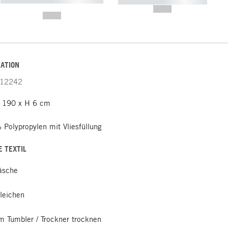
----------- ----------- -----------
-------
--,-- €
--,-- €
ATION
12242
 190 x H 6 cm
Polypropylen mit Vliesfüllung
E TEXTIL
äsche
leichen
m Tumbler / Trockner trocknen