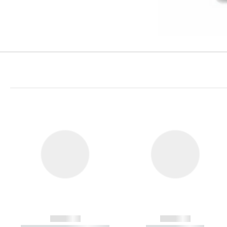
------------
------------