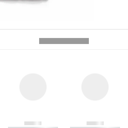
---------- --------------
------------
------------