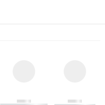
------------
------------
----------- ----------- ----------- ----