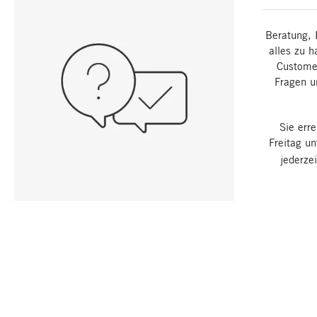
Beratung, 
alles zu h
Customer
Fragen u
Sie err
Freitag u
jederze