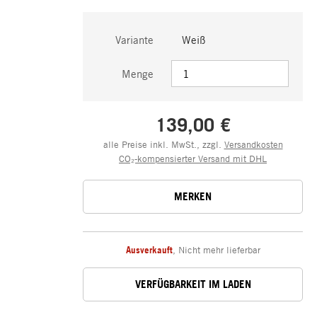
Variante
Weiß
Menge
139,00 €
alle Preise inkl. MwSt., zzgl.
Versandkosten
CO₂-kompensierter Versand mit DHL
MERKEN
Ausverkauft
,
Nicht mehr lieferbar
VERFÜGBARKEIT IM LADEN