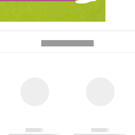
---------- --------------
------------
------------