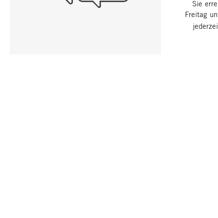
Sie err
Freitag u
jederze