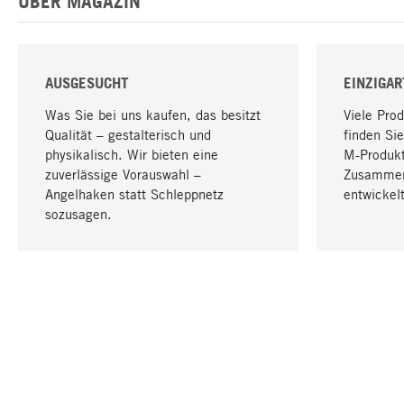
ÜBER MAGAZIN
AUSGESUCHT
EINZIGAR
Was Sie bei uns kaufen, das besitzt
Viele Pro
Qualität – gestalterisch und
finden Sie
physikalisch. Wir bieten eine
M-Produk
zuverlässige Vorauswahl –
Zusammen
Angelhaken statt Schleppnetz
entwickelt
sozusagen.
IHRE SPRACHE
Deutsch