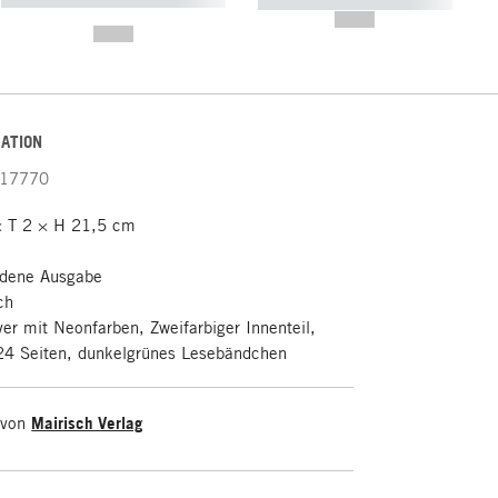
----------- ----------- -----------
-------
--,-- €
--,-- €
ATION
17770
 T 2 × H 21,5 cm
dene Ausgabe
ch
r mit Neonfarben, Zweifarbiger Innenteil,
224 Seiten, dunkelgrünes Lesebändchen
 von
Mairisch Verlag