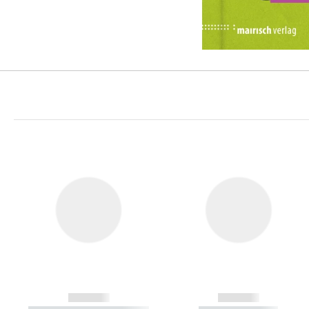
------------
------------