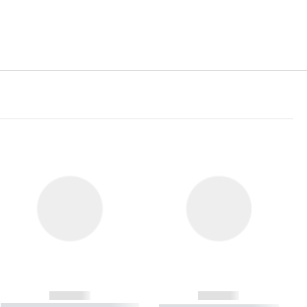
------------
------------
----------- ----------- ----------- ----