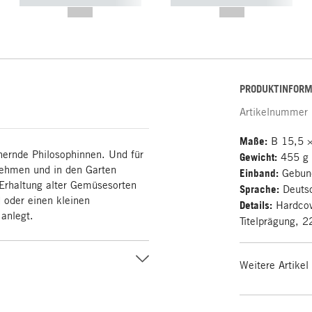
----------- ----------- -----------
----------- ----------- -----------
--,-- €
--,-- €
PRODUKTINFORM
Artikelnummer
Maße:
B 15,5 ×
nernde Philosophinnen. Und für
Gewicht:
455 g
nehmen und in den Garten
Einband:
Gebun
 Erhaltung alter Gemüsesorten
Sprache:
Deuts
 oder einen kleinen
Details:
Hardcove
anlegt.
Titelprägung, 
Weitere Artikel