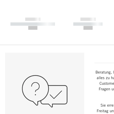
------------
------------
----------- ----------- -----------
----------- -----------
--,-- €
--,-- €
Beratung, 
alles zu h
Customer
Fragen u
Sie err
Freitag u