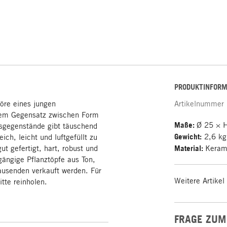
PRODUKTINFORM
öre eines jungen
Artikelnummer
dem Gegensatz zwischen Form
Maße:
Ø 25 × 
gsgegenstände gibt täuschend
Gewicht:
2,6 kg
ich, leicht und luftgefüllt zu
ut gefertigt, hart, robust und
Material:
Kerami
gängige Pflanztöpfe aus Ton,
ausenden verkauft werden. Für
Weitere Artikel
itte reinholen.
FRAGE ZUM