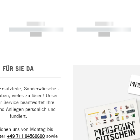
------------
------------
----------- ----------- -----------
----------- ----------- -----------
--,-- €
--,-- €
FÜR SIE DA
Ersatzteile, Sonderwünsche -
aben, vieles zu lösen! Unser
 Service beantwortet Ihre
nd Anliegen persönlich und
fundiert.
eichen uns von Montag bis
nter
+49 711 94560600
sowie