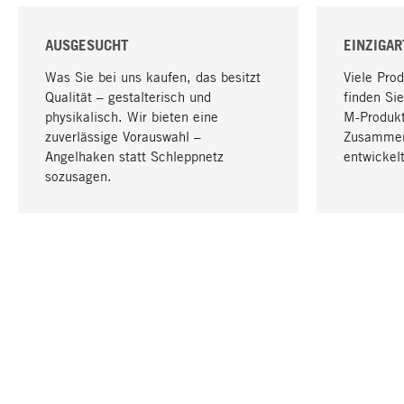
AUSGESUCHT
EINZIGAR
Was Sie bei uns kaufen, das besitzt
Viele Pro
Qualität – gestalterisch und
finden Sie
physikalisch. Wir bieten eine
M-Produk
zuverlässige Vorauswahl –
Zusammen
Angelhaken statt Schleppnetz
entwickelt
sozusagen.
IHRE SPRACHE
Deutsch
KONTAKT
SERVICE