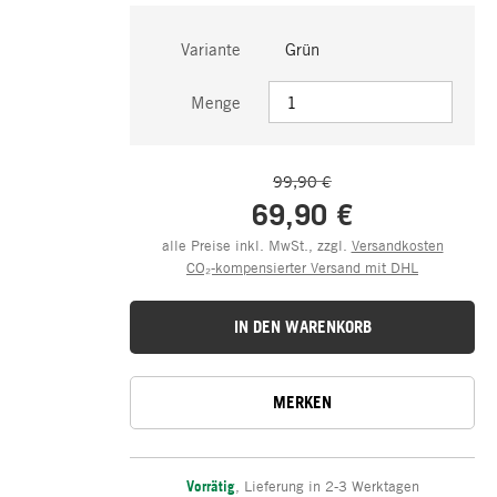
Variante
Grün
Menge
99,90 €
69,90 €
alle Preise inkl. MwSt., zzgl.
Versandkosten
CO₂-kompensierter Versand mit DHL
IN DEN WARENKORB
MERKEN
Vorrätig
,
Lieferung in 2-3 Werktagen