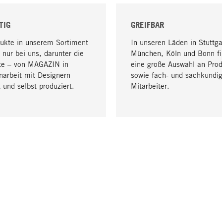
TIG
GREIFBAR
dukte in unserem Sortiment
In unseren Läden in Stuttga
 nur bei uns, darunter die
München, Köln und Bonn fi
te – von MAGAZIN in
eine große Auswahl an Pro
arbeit mit Designern
sowie fach- und sachkundi
 und selbst produziert.
Mitarbeiter.
LIEFERUNG & ZAHLUNG