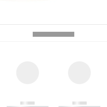
---------- --------------
------------
------------