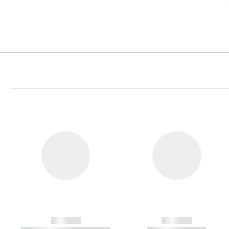
------------
------------