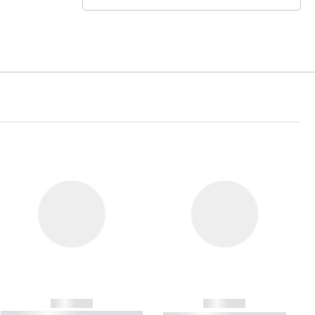
------------
------------
----------- ----------- ----------- ----