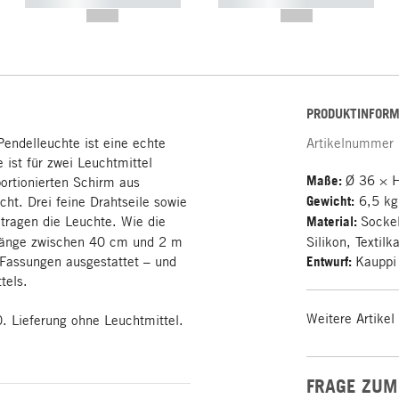
----------- ----------- -----------
----------- ----------- -----------
--,-- €
--,-- €
PRODUKTINFORM
endelleuchte ist eine echte
Artikelnummer
 ist für zwei Leuchtmittel
Maße:
Ø 36 × 
ortionierten Schirm aus
Gewicht:
6,5 kg
cht. Drei feine Drahtseile sowie
tragen die Leuchte. Wie die
Material:
Sockel
e Länge zwischen 40 cm und 2 m
Silikon, Textilk
-Fassungen ausgestattet – und
Entwurf:
Kauppi
tels.
Weitere Artikel
. Lieferung ohne Leuchtmittel.
FRAGE ZUM