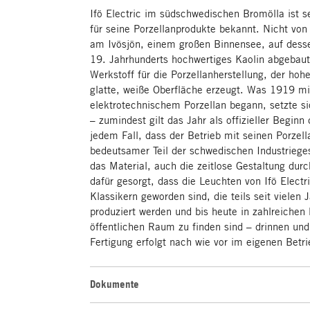
Ifö Electric im südschwedischen Bromölla ist s
für seine Porzellanprodukte bekannt. Nicht von
am Ivösjön, einem großen Binnensee, auf desse
19. Jahrhunderts hochwertiges Kaolin abgebau
Werkstoff für die Porzellanherstellung, der ho
glatte, weiße Oberfläche erzeugt. Was 1919 mi
elektrotechnischem Porzellan begann, setzte sic
– zumindest gilt das Jahr als offizieller Beginn 
jedem Fall, dass der Betrieb mit seinen Porzel
bedeutsamer Teil der schwedischen Industriege
das Material, auch die zeitlose Gestaltung du
dafür gesorgt, dass die Leuchten von Ifö Elect
Klassikern geworden sind, die teils seit vielen
produziert werden und bis heute in zahlreichen
öffentlichen Raum zu finden sind – drinnen un
Fertigung erfolgt nach wie vor im eigenen Betri
Dokumente