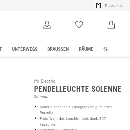
Deutsch
Kundenkonto
Merkliste
0,00 €
F
UNTERWEGS
DRAUSSEN
RÄUME
%
Ifö Electric
PENDELLEUCHTE SOLENNE
Schwarz
Materialschönheit: Opalglas und glasiertes
Porzellan
Freie Wahl des Leuchtmittels dank E27-
Fassungen
Gefertigt in Schweden