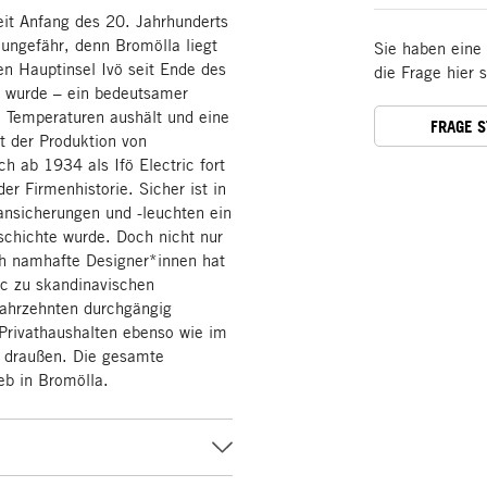
eit Anfang des 20. Jahrhunderts
 ungefähr, denn Bromölla liegt
Sie haben eine
n Hauptinsel Ivö seit Ende des
die Frage hier 
t wurde – ein bedeutsamer
he Temperaturen aushält und eine
FRAGE 
t der Produktion von
h ab 1934 als Ifö Electric fort
der Firmenhistorie. Sicher ist in
lansicherungen und -leuchten ein
schichte wurde. Doch nicht nur
rch namhafte Designer*innen hat
ric zu skandinavischen
 Jahrzehnten durchgängig
 Privathaushalten ebenso wie im
d draußen. Die gesamte
eb in Bromölla.