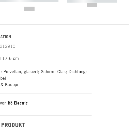
----------- ----------- -----------
-------
--,-- €
--,-- €
ATION
212910
H 17,6 cm
: Porzellan, glasiert; Schirm: Glas; Dichtung:
abel
 & Kauppi
 von
Ifö Electric
 PRODUKT