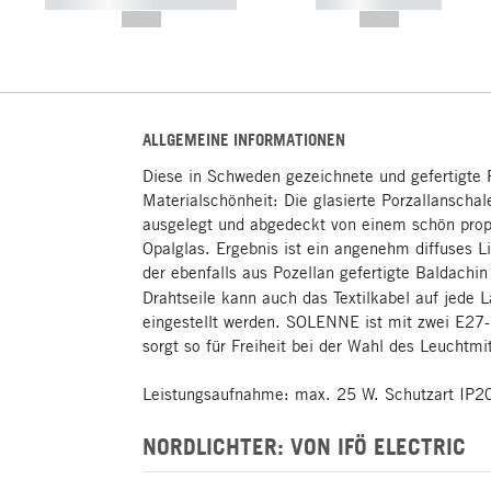
----------- ----------- -----------
----------- -----------
--,-- €
--,-- €
ALLGEMEINE INFORMATIONEN
Diese in Schweden gezeichnete und gefertigte P
Materialschönheit: Die glasierte Porzallanschale
ausgelegt und abgedeckt von einem schön prop
Opalglas. Ergebnis ist ein angenehm diffuses Li
der ebenfalls aus Pozellan gefertigte Baldachin
Drahtseile kann auch das Textilkabel auf jed
eingestellt werden. SOLENNE ist mit zwei E27
sorgt so für Freiheit bei der Wahl des Leuchtmit
Leistungsaufnahme: max. 25 W. Schutzart IP20
NORDLICHTER: VON IFÖ ELECTRIC