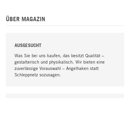
ÜBER MAGAZIN
AUSGESUCHT
Was Sie bei uns kaufen, das besitzt Qualität –
gestalterisch und physikalisch. Wir bieten eine
zuverlässige Vorauswahl – Angelhaken statt
Schleppnetz sozusagen.
Nach oben
EINZIGARTIG
Viele Produkte in unserem Sortiment finden Sie nur
bei uns, darunter die M-Produkte – von MAGAZIN in
Zusammenarbeit mit Designern entwickelt und