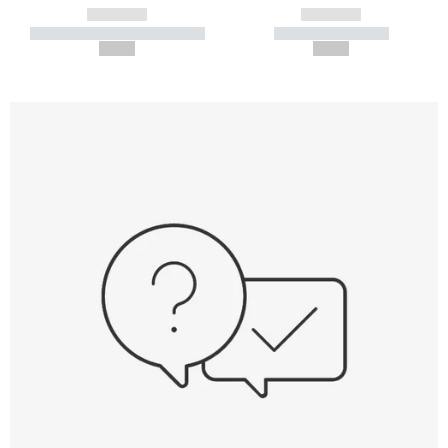
------------
------------
----------- ----------- -----------
----------- -----------
--,-- €
--,-- €