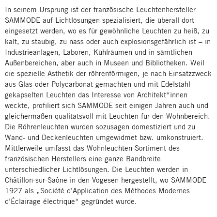
In seinem Ursprung ist der französische Leuchtenhersteller
SAMMODE auf Lichtlösungen spezialisiert, die überall dort
eingesetzt werden, wo es für gewöhnliche Leuchten zu heiß, zu
kalt, zu staubig, zu nass oder auch explosionsgefährlich ist – in
Industrieanlagen, Laboren, Kühlräumen und in sämtlichen
Außenbereichen, aber auch in Museen und Bibliotheken. Weil
die spezielle Ästhetik der röhrenförmigen, je nach Einsatzzweck
aus Glas oder Polycarbonat gemachten und mit Edelstahl
gekapselten Leuchten das Interesse von Architekt*innen
weckte, profiliert sich SAMMODE seit einigen Jahren auch und
gleichermaßen qualitätsvoll mit Leuchten für den Wohnbereich.
Die Röhrenleuchten wurden sozusagen domestiziert und zu
Wand- und Deckenleuchten umgewidmet bzw. umkonstruiert.
Mittlerweile umfasst das Wohnleuchten-Sortiment des
französischen Herstellers eine ganze Bandbreite
unterschiedlicher Lichtlösungen. Die Leuchten werden in
Châtillon-sur-Saône in den Vogesen hergestellt, wo SAMMODE
1927 als „Société d’Application des Méthodes Modernes
d’Éclairage électrique“ gegründet wurde.