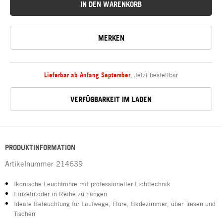
IN DEN WARENKORB
MERKEN
Lieferbar ab Anfang September
,
Jetzt bestellbar
VERFÜGBARKEIT IM LADEN
PRODUKTINFORMATION
Artikelnummer
214639
Ikonische Leuchtröhre mit professioneller Lichttechnik
Einzeln oder in Reihe zu hängen
Ideale Beleuchtung für Laufwege, Flure, Badezimmer, über Tresen und
Tischen