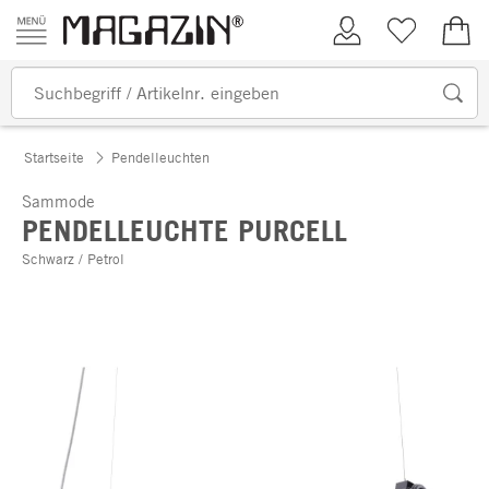
Zum Inhalt springen
Kundenkonto
Merkliste
0,00
Startseite
Pendelleuchten
Sammode
PENDELLEUCHTE PURCELL
Schwarz / Petrol