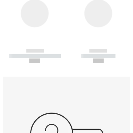
------------
------------
----------- ----------- -----------
----------- -----------
--,-- €
--,-- €