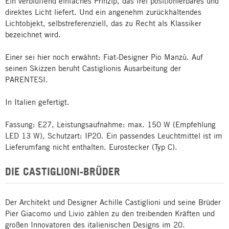
Ein verblüffend einfaches Prinzip, das frei positionierbares und
direktes Licht liefert. Und ein angenehm zurückhaltendes
Lichtobjekt, selbstreferenziell, das zu Recht als Klassiker
bezeichnet wird.
Einer sei hier noch erwähnt: Fiat-Designer Pio Manzù. Auf
seinen Skizzen beruht Castiglionis Ausarbeitung der
PARENTESI.
In Italien gefertigt.
Fassung: E27, Leistungsaufnahme: max. 150 W (Empfehlung
LED 13 W), Schutzart: IP20. Ein passendes Leuchtmittel ist im
Lieferumfang nicht enthalten. Eurostecker (Typ C).
DIE CASTIGLIONI-BRÜDER
Der Architekt und Designer Achille Castiglioni und seine Brüder
Pier Giacomo und Livio zählen zu den treibenden Kräften und
großen Innovatoren des italienischen Designs im 20.