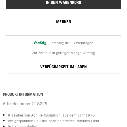
IN DEN WARENKORB
MERKEN
Vorrätig
,
Lieferung in 2-3 Werktagen
Zur Zeit nur in geringer Menge vorrätig
VERFÜGBARKEIT IM LADEN
PRODUKTINFORMATION
Artikelnummer
218229
Klassiker von Achille Castiglioni aus dem Jahr 1970
Am gespannten Seil frei positionierbares, direktes Licht
In Italien gefertigt