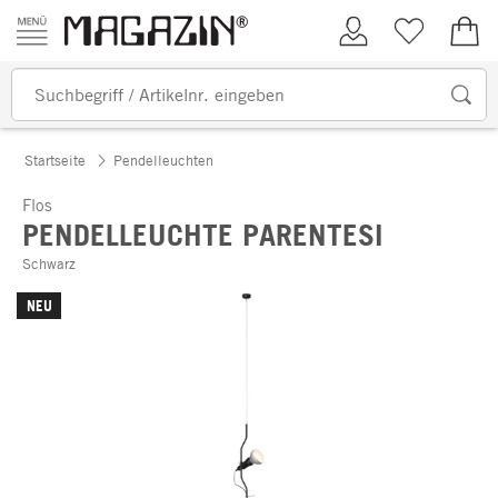
Zum Inhalt springen
Kundenkonto
Merkliste
0,00
Startseite
Pendelleuchten
Flos
PENDELLEUCHTE PARENTESI
Schwarz
NEU