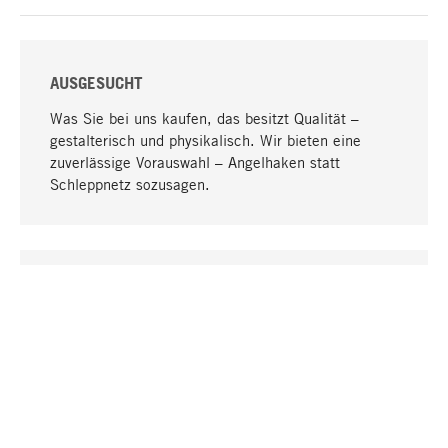
AUSGESUCHT
Was Sie bei uns kaufen, das besitzt Qualität –
gestalterisch und physikalisch. Wir bieten eine
zuverlässige Vorauswahl – Angelhaken statt
Schleppnetz sozusagen.
Nach oben
EINZIGARTIG
Viele Produkte in unserem Sortiment finden Sie nur
bei uns, darunter die M-Produkte – von MAGAZIN in
Zusammenarbeit mit Designern entwickelt und
selbst produziert.