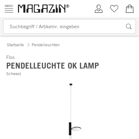
Zum Inhalt springen
Kundenkonto
Merkliste
0,00
Startseite
Pendelleuchten
Flos
PENDELLEUCHTE OK LAMP
Schwarz