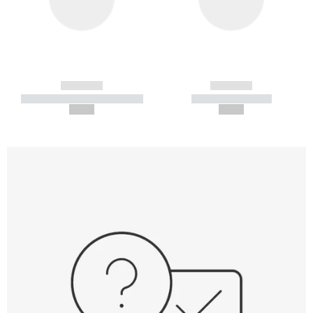
------------
------------
----------- ----------- -----------
----------- -----------
--,-- €
--,-- €