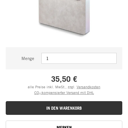
Menge
35,50 €
alle Preise inkl. MwSt., zzgl.
Versandkosten
CO₂-kompensierter Versand mit DHL
IN DEN WARENKORB
MERKEN