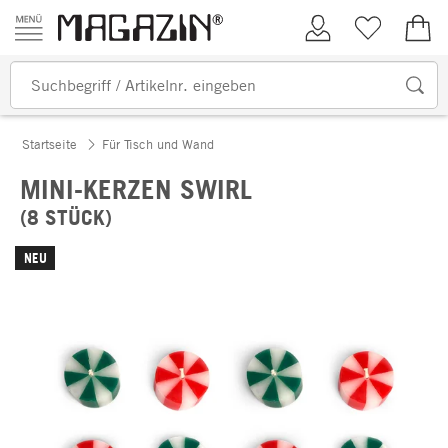
Zum Inhalt springen
Kundenkonto
Merkliste
0,00
Startseite
Für Tisch und Wand
MINI-KERZEN SWIRL
(8 STÜCK)
NEU