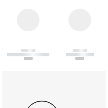
------------
------------
----------- ----------- -----------
----------- -----------
--,-- €
--,-- €