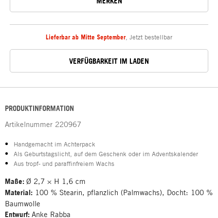
MERKEN
Lieferbar ab Mitte September
,
Jetzt bestellbar
VERFÜGBARKEIT IM LADEN
PRODUKTINFORMATION
Artikelnummer
220967
Handgemacht im Achterpack
Als Geburtstagslicht, auf dem Geschenk oder im Adventskalender
Aus tropf- und paraffinfreiem Wachs
Maße:
Ø 2,7 × H 1,6 cm
Material:
100 % Stearin, pflanzlich (Palmwachs), Docht: 100 %
Baumwolle
Entwurf:
Anke Rabba