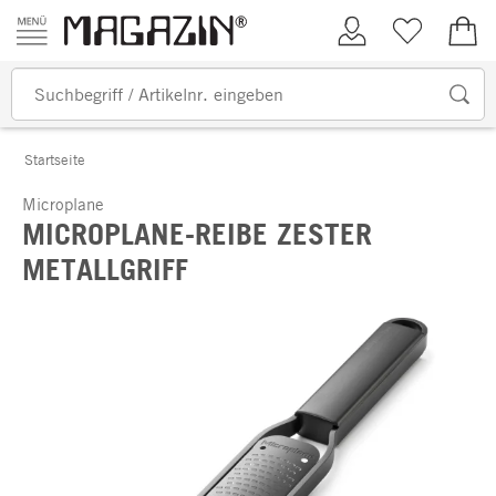
Zum Inhalt springen
Kundenkonto
Merkliste
0,00
Startseite
Microplane
MICROPLANE-REIBE ZESTER
METALLGRIFF