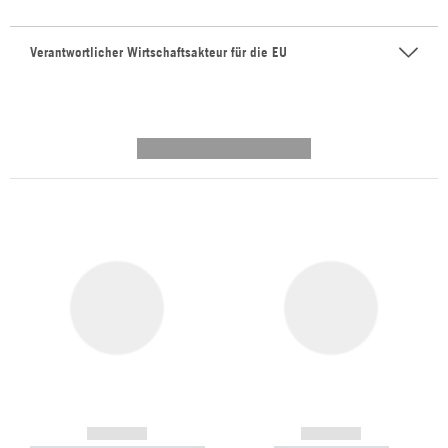
Verantwortlicher Wirtschaftsakteur für die EU
---------- --------------
------------
------------