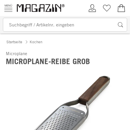
Zum Inhalt springen
Kundenkonto
Merkliste
0,00
Startseite
Kochen
Microplane
MICROPLANE-REIBE GROB