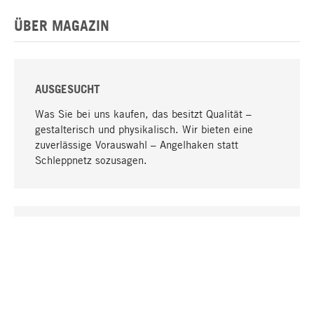
ÜBER MAGAZIN
AUSGESUCHT
Was Sie bei uns kaufen, das besitzt Qualität –
gestalterisch und physikalisch. Wir bieten eine
zuverlässige Vorauswahl – Angelhaken statt
Schleppnetz sozusagen.
Nach oben
EINZIGARTIG
Viele Produkte in unserem Sortiment finden Sie nur
bei uns, darunter die M-Produkte – von MAGAZIN in
Zusammenarbeit mit Designern entwickelt und
selbst produziert.