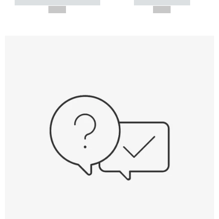
----------- ----------- -----------
----------- -----------
--,-- €
--,-- €