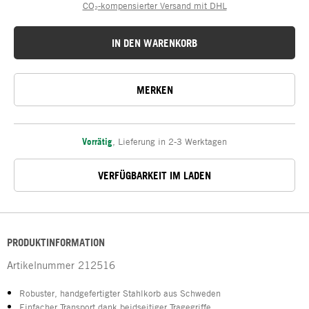
CO₂-kompensierter Versand mit DHL
IN DEN WARENKORB
MERKEN
Vorrätig
,
Lieferung in 2-3 Werktagen
VERFÜGBARKEIT IM LADEN
PRODUKTINFORMATION
Artikelnummer
212516
Robuster, handgefertigter Stahlkorb aus Schweden
Einfacher Transport dank beidseitiger Tragegriffe