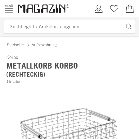
Zum Inhalt springen
Kundenkonto
Merkliste
0,00
Startseite
Aufbewahrung
Korbo
METALLKORB KORBO
(RECHTECKIG)
15 Liter