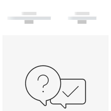
------------
------------
----------- ----------- -----------
----------- -----------
--,-- €
--,-- €